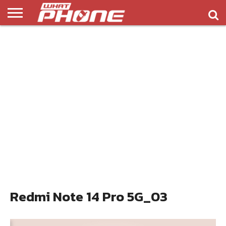
ข่าว
รีวิว
ทิป
แอพ
เกมส์
บทความ
COMPARISON
ติดต่อ
API
&
พลิ
เรา
NEW
ทริค
เคชั่น
Redmi Note 14 Pro 5G_03