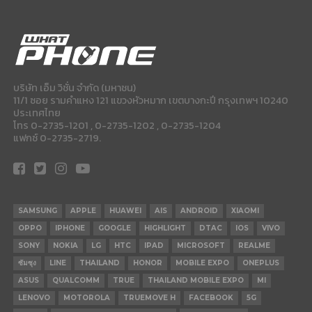
บริษัท เอ็ม วิชั่น จำกัด (มหาชน)
11/1 ซอย รามคำแหง 121 แขวงหัวหมาก เขตบางกะปี กรุงเทพฯ 10240
ประเทศไทย
โทร 0-2735-1201 , 0-2735-1202 , 0-2735-1204
แฟกซ์ 0-2735-2719.
SAMSUNG
APPLE
HUAWEI
AIS
ANDROID
XIAOMI
OPPO
IPHONE
GOOGLE
HIGHLIGHT
DTAC
IOS
VIVO
SONY
NOKIA
LG
HTC
IPAD
MICROSOFT
REALME
ซัมซุง
LINE
THAILAND
HONOR
MOBILE EXPO
ONEPLUS
ASUS
QUALCOMM
TRUE
THAILAND MOBILE EXPO
MI
LENOVO
MOTOROLA
TRUEMOVE H
FACEBOOK
5G