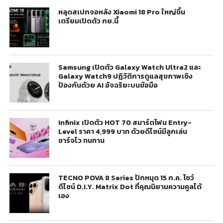
หลุดสเปกจอหลัง Xiaomi 18 Pro ใหญ่ขึ้น
เตรียมเปิดตัว กย.นี้
Samsung เปิดตัว Galaxy Watch Ultra2 และ
Galaxy Watch9 ปฏิวัติการดูแลสุขภาพเชิง
ป้องกันด้วย AI อัจฉริยะบนข้อมือ
Infinix เปิดตัว HOT 70 สมาร์ตโฟน Entry-
Level ราคา 4,999 บาท ด้วยดีไซน์มีลูกเล่น
ชาร์จไว ทนทาน
TECNO POVA 8 Series ปักหมุด 15 ก.ค. โชว์
ดีไซน์ D.I.Y. Matrix Dot ที่คุณนิยามความคูลได้
เอง