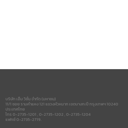
บริษัท เอ็ม วิชั่น จำกัด (มหาชน)
11/1 ซอย รามคำแหง 121 แขวงหัวหมาก เขตบางกะปี กรุงเทพฯ 10240
ประเทศไทย
โทร 0-2735-1201 , 0-2735-1202 , 0-2735-1204
แฟกซ์ 0-2735-2719.