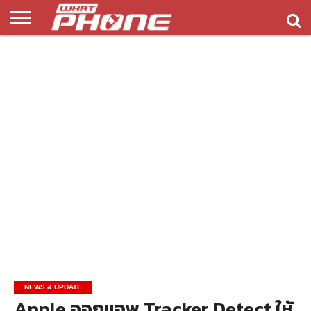
ข่าว
รีวิว
ทิป
แอพ
เกมส์
บทความ
COMPARISON
ติดต่อ
API
&
พลิ
เรา
NEW
ทริค
เคชั่น
NEWS & UPDATE
Apple ออกแอพ Tracker Detect ให้