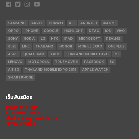
SAMSUNG
APPLE
HUAWEI
AIS
ANDROID
XIAOMI
OPPO
IPHONE
GOOGLE
HIGHLIGHT
DTAC
IOS
VIVO
SONY
NOKIA
LG
HTC
IPAD
MICROSOFT
REALME
ซัมซุง
LINE
THAILAND
HONOR
MOBILE EXPO
ONEPLUS
ASUS
QUALCOMM
TRUE
THAILAND MOBILE EXPO
MI
LENOVO
MOTOROLA
TRUEMOVE H
FACEBOOK
5G
AIS 5G
THAILAND MOBILE EXPO 2019
APPLE WATCH
SMARTPHONE
เว็บพันธมิตร
mxphone.com
stepextra.com
thailandesportclub.com
ข่าวเทคโนโลยี