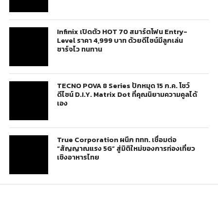
Infinix เปิดตัว HOT 70 สมาร์ตโฟน Entry-
Level ราคา 4,999 บาท ด้วยดีไซน์มีลูกเล่น
ชาร์จไว ทนทาน
TECNO POVA 8 Series ปักหมุด 15 ก.ค. โชว์
ดีไซน์ D.I.Y. Matrix Dot ที่คุณนิยามความคูลได้
เอง
True Corporation ผนึก ททท. เชื่อมต่อ
“สัญญาณแรง 5G” สู่มิติใหม่ของการท่องเที่ยว
เชิงอาหารไทย