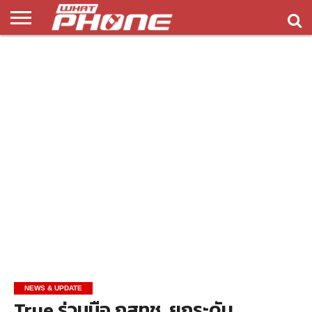
ข่าว
รีวิว
ทิป
แอพ
เกมส์
บทความ
COMPARISON
ติดต่อ
API
&
พลิ
เรา
NEW
ทริค
เคชั่น
NEWS & UPDATE
True ร่วมมือ กสทช. ยกระดับ