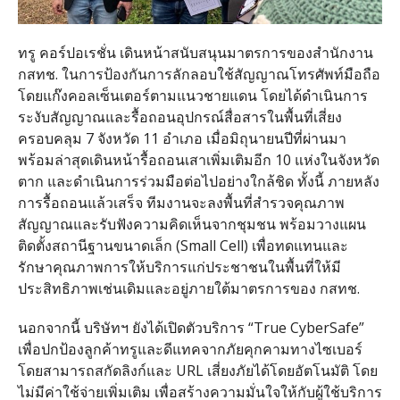
ทรู คอร์ปอเรชั่น เดินหน้าสนับสนุนมาตรการของสำนักงาน
กสทช
.
ในการป้องกันการลักลอบใช้สัญญาณโทรศัพท์มือถือ
โดยแก๊งคอลเซ็นเตอร์ตามแนวชายแดน โดยได้ดำเนินการ
ระงับสัญญาณและรื้อถอนอุปกรณ์สื่อสารในพื้นที่เสี่ยง
ครอบคลุม
7
จังหวัด
11
อำเภอ เมื่อมิถุนายนปีที่ผ่านมา
พร้อมล่าสุดเดินหน้ารื้อถอนเสาเพิ่มเติมอีก
10
แห่งในจังหวัด
ตาก และดำเนินการร่วมมือต่อไปอย่างใกล้ชิด ทั้งนี้ ภายหลัง
การรื้อถอนแล้วเสร็จ ทีมงานจะลงพื้นที่สำรวจคุณภาพ
สัญญาณและรับฟังความคิดเห็นจากชุมชน พร้อมวางแผน
ติดตั้งสถานีฐานขนาดเล็ก
(Small Cell)
เพื่อทดแทนและ
รักษาคุณภาพการให้บริการแก่ประชาชนในพื้นที่ให้มี
ประสิทธิภาพเช่นเดิมและอยู่ภายใต้มาตรการของ กสทช
.
นอกจากนี้ บริษัทฯ ยังได้เปิดตัวบริการ
“True CyberSafe”
เพื่อปกป้องลูกค้าทรูและดีแทคจากภัยคุกคามทางไซเบอร์
โดยสามารถสกัดลิงก์และ
URL
เสี่ยงภัยได้โดยอัตโนมัติ โดย
ไม่มีค่าใช้จ่ายเพิ่มเติม เพื่อสร้างความมั่นใจให้กับผู้ใช้บริการ