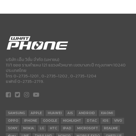
บริษัท เอ็ม วิชั่น จำกัด (มหาชน)
11/1 ซอย รามคำแหง 121 แขวงหัวหมาก เขตบางกะปี กรุงเทพฯ 10240
ประเทศไทย
โทร 0-2735-1201 , 0-2735-1202 , 0-2735-1204
แฟกซ์ 0-2735-2719.
SAMSUNG
APPLE
HUAWEI
AIS
ANDROID
XIAOMI
OPPO
IPHONE
GOOGLE
HIGHLIGHT
DTAC
IOS
VIVO
SONY
NOKIA
LG
HTC
IPAD
MICROSOFT
REALME
ซัมซุง
LINE
THAILAND
HONOR
MOBILE EXPO
ONEPLUS