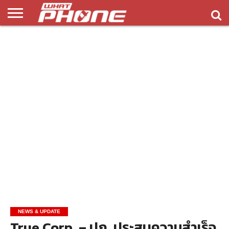
ข่าว
รีวิว
ทิป
แอพ
เกมส์
บทความ
COMPARISON
ติดต่อ
API
&
พลิ
เรา
NEW
ทริค
เคชั่น
NEWS & UPDATE
True Corp. – ปภ. ประสบความสำเร็จ