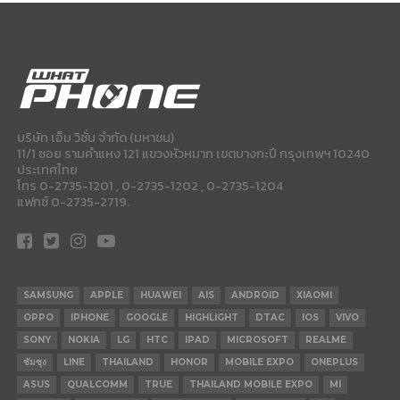
บริษัท เอ็ม วิชั่น จำกัด (มหาชน)
11/1 ซอย รามคำแหง 121 แขวงหัวหมาก เขตบางกะปี กรุงเทพฯ 10240
ประเทศไทย
โทร 0-2735-1201 , 0-2735-1202 , 0-2735-1204
แฟกซ์ 0-2735-2719.
SAMSUNG
APPLE
HUAWEI
AIS
ANDROID
XIAOMI
OPPO
IPHONE
GOOGLE
HIGHLIGHT
DTAC
IOS
VIVO
SONY
NOKIA
LG
HTC
IPAD
MICROSOFT
REALME
ซัมซุง
LINE
THAILAND
HONOR
MOBILE EXPO
ONEPLUS
ASUS
QUALCOMM
TRUE
THAILAND MOBILE EXPO
MI