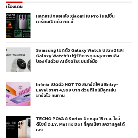
เรื่องเด่น
หลุดสเปกจอหลัง Xiaomi 18 Pro ใหญ่ขึ้น
เตรียมเปิดตัว กย.นี้
Samsung เปิดตัว Galaxy Watch Ultra2 และ
Galaxy Watch9 ปฏิวัติการดูแลสุขภาพเชิง
ป้องกันด้วย AI อัจฉริยะบนข้อมือ
Infinix เปิดตัว HOT 70 สมาร์ตโฟน Entry-
Level ราคา 4,999 บาท ด้วยดีไซน์มีลูกเล่น
ชาร์จไว ทนทาน
TECNO POVA 8 Series ปักหมุด 15 ก.ค. โชว์
ดีไซน์ D.I.Y. Matrix Dot ที่คุณนิยามความคูลได้
เอง