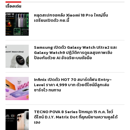
เรื่องเด่น
หลุดสเปกจอหลัง Xiaomi 18 Pro ใหญ่ขึ้น
เตรียมเปิดตัว กย.นี้
Samsung เปิดตัว Galaxy Watch Ultra2 และ
Galaxy Watch9 ปฏิวัติการดูแลสุขภาพเชิง
ป้องกันด้วย AI อัจฉริยะบนข้อมือ
Infinix เปิดตัว HOT 70 สมาร์ตโฟน Entry-
Level ราคา 4,999 บาท ด้วยดีไซน์มีลูกเล่น
ชาร์จไว ทนทาน
TECNO POVA 8 Series ปักหมุด 15 ก.ค. โชว์
ดีไซน์ D.I.Y. Matrix Dot ที่คุณนิยามความคูลได้
เอง