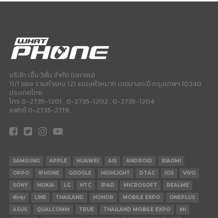
บริษัท เอ็ม วิชั่น จำกัด (มหาชน)
11/1 ซอย รามคำแหง 121 แขวงหัวหมาก เขตบางกะปี กรุงเทพฯ 10240
ประเทศไทย
โทร 0-2735-1201 , 0-2735-1202 , 0-2735-1204
แฟกซ์ 0-2735-2719.
SAMSUNG
APPLE
HUAWEI
AIS
ANDROID
XIAOMI
OPPO
IPHONE
GOOGLE
HIGHLIGHT
DTAC
IOS
VIVO
SONY
NOKIA
LG
HTC
IPAD
MICROSOFT
REALME
ซัมซุง
LINE
THAILAND
HONOR
MOBILE EXPO
ONEPLUS
ASUS
QUALCOMM
TRUE
THAILAND MOBILE EXPO
MI