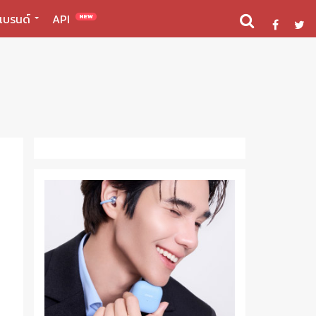
แบรนด์
API
NEW