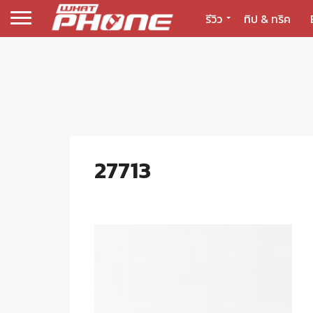
รีวิว
ทิป & ทริค
27713