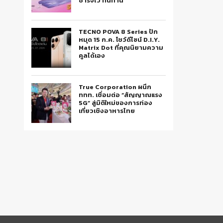
ชาร์จไว ทนทาน
TECNO POVA 8 Series ปัก
หมุด 15 ก.ค. โชว์ดีไซน์ D.I.Y.
Matrix Dot ที่คุณนิยามความ
คูลได้เอง
True Corporation ผนึก
ททท. เชื่อมต่อ “สัญญาณแรง
5G” สู่มิติใหม่ของการท่อง
เที่ยวเชิงอาหารไทย