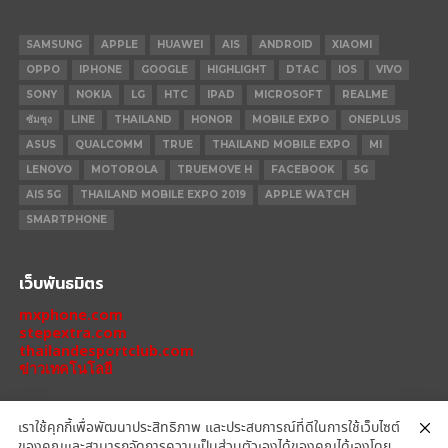
SAMSUNG
APPLE
HUAWEI
AIS
ANDROID
XIAOMI
OPPO
IPHONE
GOOGLE
HIGHLIGHT
DTAC
IOS
VIVO
SONY
NOKIA
LG
HTC
IPAD
MICROSOFT
REALME
ซัมซุง
LINE
THAILAND
HONOR
MOBILE EXPO
ONEPLUS
ASUS
QUALCOMM
TRUE
THAILAND MOBILE EXPO
MI
LENOVO
MOTOROLA
TRUEMOVE H
FACEBOOK
5G
AIS 5G
THAILAND MOBILE EXPO 2019
APPLE WATCH
SMARTPHONE
เว็บพันธมิตร
mxphone.com
stepextra.com
thailandesportclub.com
ข่าวเทคโนโลยี
เราใช้คุกกี้เพื่อพัฒนาประสิทธิภาพ และประสบการณ์ที่ดีในการใช้เว็บไซต์
ของคุณและสามารถจัดการความเป็นส่วนตัวเองได้ของคุณได้เองโดย