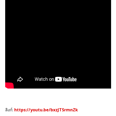
ลิงก์
:
https://youtu.be/bxzJTSrmnZk