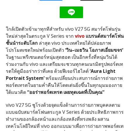
ใกล้เปิดตัวเข้ามาทุกทีสำหรับ
vivo V27 5G
สมาร์ตโฟนรุ่น
ใหม่ล่าสุดในตระกูล
V Series
จาก
vivo
แบรนด์สมาร์ตโฟน
ชั้นนำระดับโลก
ล่าสุด
vivo
ประเทศไทยได้ปล่อยภาพ
โปรโมตเซตใหม่พร้อมเปิดตัว
‘
วิน
–
เมธวิน
โอภาสเอี่ยมขจร
’
ในฐานะพรีเซนเตอร์หนุ่มสุดฮอต เป็นอีกครั้งที่หนุ่มวินได้
ร่วมงานกับ
vivo
และเตรียมจะชวนทุกคนเนรมิตรูปพอร์ตเท
รตให้ดูมีออร่ากว่าที่เคย ด้วยฟีเจอร์ไฮไลต์
‘Aura Light
Portrait System’
พร้อม
เปลี่ยนประสบการณ์การถ่ายภาพ
พอร์ตเทรตในยามค่ำคืนให้โดดเด่นยิ่งขึ้นในทุกมุมมอง
ภาย
ใต้แนวคิด
“
ออร่าพอร์ตเทรต
เผยทุดเฉดที่เป็นคุณ
”
vivo V27 5G
ชูโรงด้วยจุดแข็งด้านการถ่ายภาพบุคคลตาม
แบบฉบับสมาร์ตโฟนตระกูล
V Series
ด้วยประสิทธิภาพการ
ทำงานของกล้องหน้าและกล้องหลังที่ทรงพลัง ผสาน
เทคโนโลยีใหม่ที่
vivo
ออกแบบมาเพื่อการถ่ายภาพพอร์ตเท