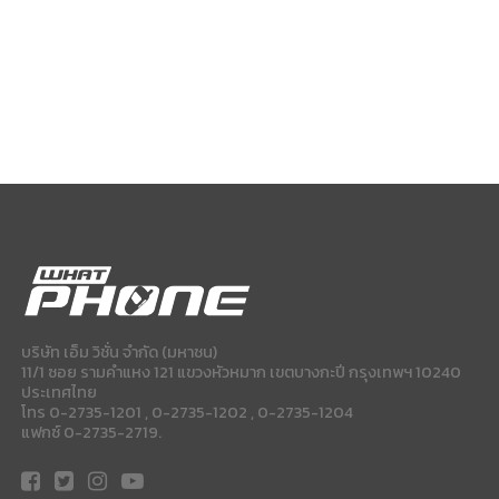
บริษัท เอ็ม วิชั่น จำกัด (มหาชน)
11/1 ซอย รามคำแหง 121 แขวงหัวหมาก เขตบางกะปี กรุงเทพฯ 10240
ประเทศไทย
โทร 0-2735-1201 , 0-2735-1202 , 0-2735-1204
แฟกซ์ 0-2735-2719.