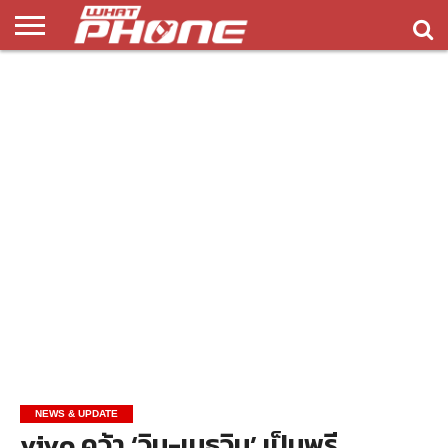
ข่าว
รีวิว
ทิป
แอพ
เกมส์
บทความ
COMPARISON
ติดต่อ
API
&
พลิ
เรา
NEW
ทริค
เคชั่น
NEWS & UPDATE
vivo คว้า ‘วิน-เมธวิน’ เป็นพรี