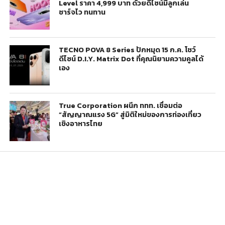
Level ราคา 4,999 บาท ด้วยดีไซน์มีลูกเล่น
ชาร์จไว ทนทาน
TECNO POVA 8 Series ปักหมุด 15 ก.ค. โชว์
ดีไซน์ D.I.Y. Matrix Dot ที่คุณนิยามความคูลได้
เอง
True Corporation ผนึก ททท. เชื่อมต่อ
“สัญญาณแรง 5G” สู่มิติใหม่ของการท่องเที่ยว
เชิงอาหารไทย