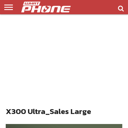
ข่าว
รีวิว
ทิป
แอพ
เกมส์
บทความ
COMPARISON
ติดต่อ
API
&
พลิ
เรา
NEW
ทริค
เคชั่น
X300 Ultra_Sales Large