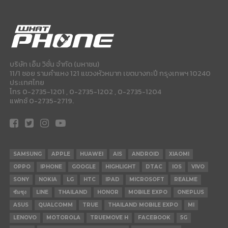
บริษัท เอ็ม วิชั่น จำกัด (มหาชน)
11/1 ซอย รามคำแหง 121 แขวงหัวหมาก เขตบางกะปี กรุงเทพฯ 10240
ประเทศไทย
โทร 0-2735-1201 , 0-2735-1202 , 0-2735-1204
แฟกซ์ 0-2735-2719.
SAMSUNG
APPLE
HUAWEI
AIS
ANDROID
XIAOMI
OPPO
IPHONE
GOOGLE
HIGHLIGHT
DTAC
IOS
VIVO
SONY
NOKIA
LG
HTC
IPAD
MICROSOFT
REALME
ซัมซุง
LINE
THAILAND
HONOR
MOBILE EXPO
ONEPLUS
ASUS
QUALCOMM
TRUE
THAILAND MOBILE EXPO
MI
LENOVO
MOTOROLA
TRUEMOVE H
FACEBOOK
5G