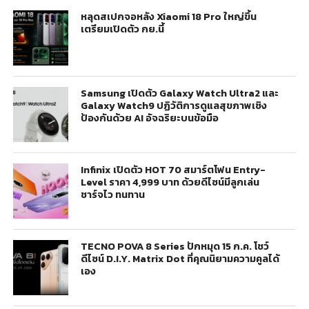
หลุดสเปกจอหลัง Xiaomi 18 Pro ใหญ่ขึ้น
เตรียมเปิดตัว กย.นี้
Samsung เปิดตัว Galaxy Watch Ultra2 และ
Galaxy Watch9 ปฏิวัติการดูแลสุขภาพเชิง
ป้องกันด้วย AI อัจฉริยะบนข้อมือ
Infinix เปิดตัว HOT 70 สมาร์ตโฟน Entry-
Level ราคา 4,999 บาท ด้วยดีไซน์มีลูกเล่น
ชาร์จไว ทนทาน
TECNO POVA 8 Series ปักหมุด 15 ก.ค. โชว์
ดีไซน์ D.I.Y. Matrix Dot ที่คุณนิยามความคูลได้
เอง