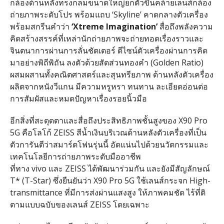
กล้องด้านหลังทรงกลมขนาดใหญ่ยกตัวขึ้นคล้ายเลนส์กล้อง
ถ่ายภาพระดับโปร พร้อมแถบ
‘Skyline’
คาดกลางตัวเครื่อง
พร้อมสกรีนคำว่า
‘Xtreme Imagination’
สื่อถึงพลังความ
คิดสร้างสรรค์ที่เหล่านักถ่ายภาพจะถ่ายทอดเรื่องราวและ
จินตนาการผ่านการลั่นชัตเตอร์ ดีไซน์ตัวเครื่องผ่านการคิด
มาอย่างพิถีพิถัน ลงตัวด้วยสัดส่วนทองคำ
(Golden Ratio)
ผสมผสานทั้งคณิตศาสตร์และสุนทรียภาพ ด้านหลังตัวเครื่อง
ผลิตจากหนังวีแกน มีความหรูหรา ทนทาน ละเอียดอ่อนต่อ
การสัมผัสและหมดปัญหาเรื่องรอยนิ้วมือ
อีกสิ่งที่สะดุดตาและสื่อถึงประสิทธิภาพชั้นสูงของ
X90 Pro
5G
คือโลโก้
ZEISS
สีน้ำเงินบริเวณด้านหลังตัวเครื่องที่เป็น
ตัวการันตีว่าสมาร์ตโฟนรุ่นนี้ อัดแน่นไปด้วยนวัตกรรมและ
เทคโนโลยีการถ่ายภาพระดับมืออาชีพ
ที่ทาง
vivo
และ
ZEISS
ได้พัฒนาร่วมกัน และยังมีสัญลักษณ์
T* (T-Star)
ซึ่งยืนยันว่า
X90 Pro 5G
ใช้เลนส์กระจก
High-
transmittance
ที่มีการส่งผ่านแสงสูง ให้ภาพคมชัด ไร้ที่ติ
ตามแบบฉบับของเลนส์
ZEISS
โดยเฉพาะ