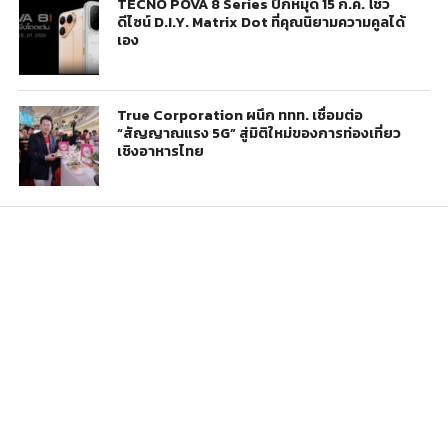
TECNO POVA 8 Series ปักหมุด 15 ก.ค. โชว์
ดีไซน์ D.I.Y. Matrix Dot ที่คุณนิยามความคูลได้
เอง
True Corporation ผนึก ททท. เชื่อมต่อ
“สัญญาณแรง 5G” สู่มิติใหม่ของการท่องเที่ยว
เชิงอาหารไทย