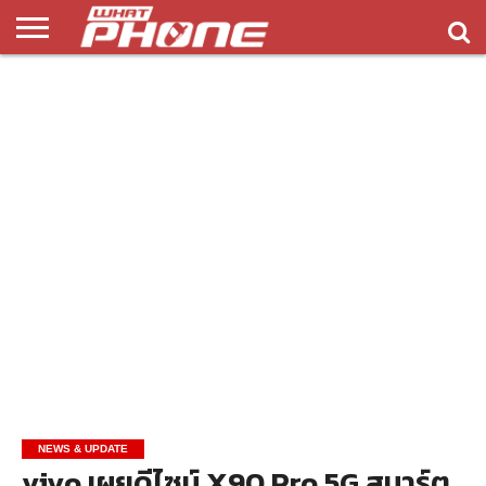
ข่าว
รีวิว
ทิป
แอพ
เกมส์
บทความ
COMPARISON
ติดต่อ
API
&
พลิ
เรา
NEW
ทริค
เคชั่น
NEWS & UPDATE
vivo เผยดีไซน์ X90 Pro 5G สมาร์ต