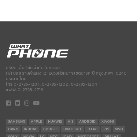
บริษัท เอ็ม วิชั่น จำกัด (มหาชน)
11/1 ซอย รามคำแหง 121 แขวงหัวหมาก เขตบางกะปี กรุงเทพฯ 10240
ประเทศไทย
โทร 0-2735-1201 , 0-2735-1202 , 0-2735-1204
แฟกซ์ 0-2735-2719.
SAMSUNG
APPLE
HUAWEI
AIS
ANDROID
XIAOMI
OPPO
IPHONE
GOOGLE
HIGHLIGHT
DTAC
IOS
VIVO
SONY
NOKIA
LG
HTC
IPAD
MICROSOFT
REALME