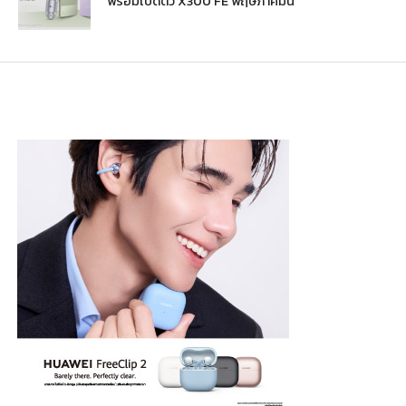
พร้อมเปิดตัว X300 FE พฤษภาคมนี้