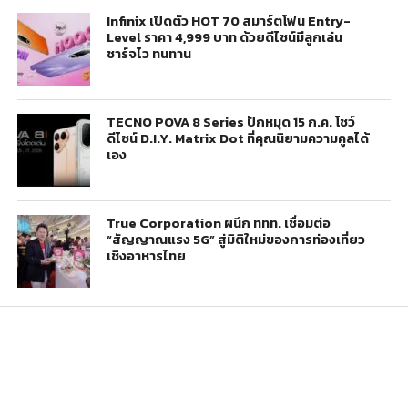
Infinix เปิดตัว HOT 70 สมาร์ตโฟน Entry-
Level ราคา 4,999 บาท ด้วยดีไซน์มีลูกเล่น
ชาร์จไว ทนทาน
TECNO POVA 8 Series ปักหมุด 15 ก.ค. โชว์
ดีไซน์ D.I.Y. Matrix Dot ที่คุณนิยามความคูลได้
เอง
True Corporation ผนึก ททท. เชื่อมต่อ
“สัญญาณแรง 5G” สู่มิติใหม่ของการท่องเที่ยว
เชิงอาหารไทย