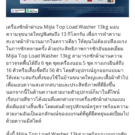
เครื่องซักผ้าฝาบน Mijia Top Load Washer 13kg มอบ
ความจุขนาดใหญ่พิเศษถึง 13 กิโลกรัม เพื่อการทำความ
สะอาดผ้าจำนวนมากในคราวเดียว ให้คุณไม่ต้องเปลืองแรง
ในการซักหลายครั้ง ด้วยประสิทธิภาพการซักอันยอดเยี่ยม
Mijia Top Load Washer 13kg สามารถซักผ้าม่านความ
ยาวจรดพื้นได้ถึง 6 ชุด ชุดเครื่องนอน 5 ชุด กางเกงยีนส์ถึง
16 ตัวหรือเสื้อเชิ้ตถึง 56 ตัว โดยตัวอุปกรณ์ถูกออกแบบมา
ให้เหมาะสมกับทั้งของใช้ในบ้านขนาดใหญ่และเสื้อผ้าทั่วไป
เพื่อมอบความสะดวกสบายและประสิทธิภาพที่ดียิ่งขึ้น
นอกจากนี้ในด้านความสวยงามตัวอุปกรณ์ก็มาในดีไซน์
เรียบง่ายสีขาวโค้งมนที่แตกต่างจากเครื่องซักผ้าฝาบนแบบ
ดั่งเดิมอย่างสิ้นเชิง โดดเด่นด้วยรูปลักษณ์หรูหราพร้อมความ
สวยงามอันเป็นเอกลักษณ์ของแบรนด์ที่ดูดียืดหยุ่นแต่เปี่ยมไป
ด้วยความมีสไตล์
ทั้งนี้ Mijia Top Load Washer 13kg มาพร้อมระบบการซัก