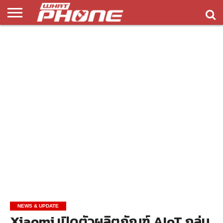
ข่าว
รีวิว
ทิป
แอพ
เกมส์
บทความ
COMPARISON
ติดต่อ
API
&
พลิ
เรา
NEW
ทริค
เคชั่น
NEWS & UPDATE
Xiaomi เปิดตัวผลิตภัณฑ์ AIoT กลุ่ม