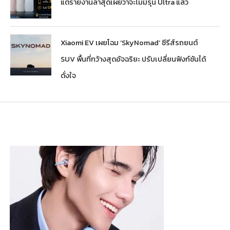
แต่รายงานล่าสุดเผยว่าจะไม่มีรุ่น Ultra แล้ว
Xiaomi EV เผยโฉม ‘SkyNomad’ ซีรีส์รถยนต์
SUV พื้นที่กว้างสุดอัจฉริยะ ปรับเปลี่ยนฟังก์ชันได้
ดั่งใจ