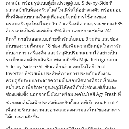
เทาเข้ม พร้อมรูปแบบตู้เย็นประตูคู่แบบ Side-by-Side ที่
ผสานเข้ากับห้องครัวสไตล์โมเดิร์นได้อย่างลงตัว พร้อมมอบ
พื้นที่จัดเก็บขนาดใหญ่เพื่อตอบโจทย์การใช้งานของ
ครอบครัวยุคใหม่ในทุกวัน ตัวเครื่องมีความจุรวมขนาด 635
ลิตร แบ่งเป็นช่องแช่เย็น 394 ลิตร และช่องแช่แข็ง 241
5
ลิตร
ภายในออกแบบด้วยชั้นจัดเก็บแบบ 3 ระดับ และช่อง
เก็บของรวมทั้งหมด 18 ช่อง เพื่อเพิ่มความยืดหยุ่นในการจัด
เก็บอาหาร เครื่องดื่ม และวัตถุดิบปริมาณมากได้อย่างเป็น
ระเบียบและมีประสิทธิภาพมากยิ่งขึ้น Mijia Refrigerator
Side-by-Side 635L ขับเคลื่อนด้วยเทคโนโลยี Dual
Inverter ที่ช่วยเพิ่มประสิทธิภาพการประหยัดพลังงาน
ควบคู่กับระบบกระจายความเย็นรอบทิศทางที่รวดเร็วและ
สม่ำเสมอ เพื่อรักษาอุณหภูมิให้คงที่ทั่วทั้งช่องแช่เย็นและ
ช่องแช่แข็ง นอกจากนี้ ยังมาพร้อมเทคโนโลยี Ag⁺ Fresh ที่
6
ช่วยลดกลิ่นไม่พึงประสงค์และยับยั้งแบคทีเรีย เช่น E. coli
เพื่อช่วยรักษาความสะอาดและคงความสดใหม่ของอาหาร
ได้ยาวนานยิ่งขึ้น