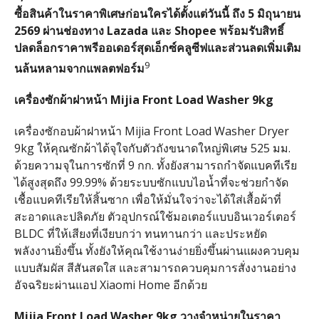
ซื้อสินค้าในราคาพิเศษก่อนใครได้ตั้งแต่วันนี้ ถึง 5 มิถุนายน
2569 ผ่านช่องทาง Lazada และ Shopee พร้อมรับสิทธิ์
ปลดล็อกราคาพรีออเดอร์สุดเอ็กซ์คลูซีฟและส่วนลดเพิ่มเติม
9
นล้นหลามจากแพลตฟอร์ม
เครื่องซักผ้าฝาหน้า
Mijia Front Load Washer 9kg
เครื่องซักอบผ้าฝาหน้า Mijia Front Load Washer Dryer
9kg ให้คุณซักผ้าได้จุใจกับตัวถังขนาดใหญ่พิเศษ 525 มม.
ด้วยความจุในการซักที่ 9 กก. ทั้งยังสามารถกำจัดแบคทีเรีย
ได้สูงสุดถึง 99.99% ด้วยระบบซักแบบไอน้ำที่จะช่วยกำจัด
เชื้อแบคทีเรียให้สิ้นซาก เพื่อให้มั่นใจว่าจะได้ใส่เสื้อผ้าที่
สะอาดและปลิดภัย ตัวอุปกรณ์ใช้มอเตอร์แบบอินเวอร์เตอร์
BLDC ที่ให้เสียงที่เงียบกว่า ทนทานกว่า และประหยัด
พลังงานยิ่งขึ้น ทั้งยังให้คุณใช้งานง่ายยิ่งขึ้นผ่านแผงควบคุม
แบบสัมผัส สีสันสดใส และสามารถควบคุมการสั่งงานอย่าง
อัจฉริยะผ่านแอป Xiaomi Home อีกด้วย
Mijia Front Load Washer 9kg วางจำหน่ายในราคา