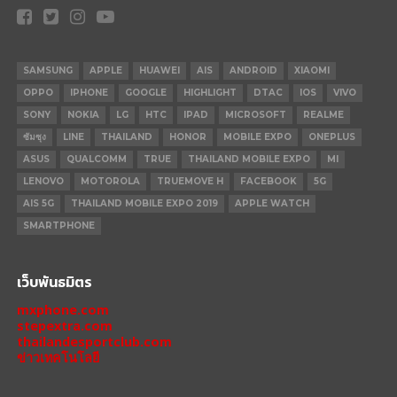
SAMSUNG
APPLE
HUAWEI
AIS
ANDROID
XIAOMI
OPPO
IPHONE
GOOGLE
HIGHLIGHT
DTAC
IOS
VIVO
SONY
NOKIA
LG
HTC
IPAD
MICROSOFT
REALME
ซัมซุง
LINE
THAILAND
HONOR
MOBILE EXPO
ONEPLUS
ASUS
QUALCOMM
TRUE
THAILAND MOBILE EXPO
MI
LENOVO
MOTOROLA
TRUEMOVE H
FACEBOOK
5G
AIS 5G
THAILAND MOBILE EXPO 2019
APPLE WATCH
SMARTPHONE
เว็บพันธมิตร
mxphone.com
stepextra.com
thailandesportclub.com
ข่าวเทคโนโลยี