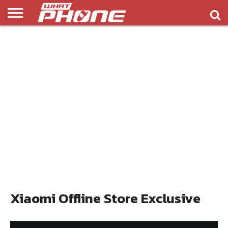
ข่าว
รีวิว
ทิป
แอพ
เกมส์
บทความ
COMPARISON
ติดต่อ
API
&
พลิ
เรา
NEW
ทริค
เคชั่น
Xiaomi Offline Store Exclusive