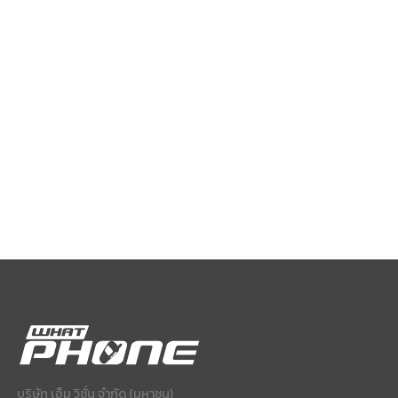
บริษัท เอ็ม วิชั่น จำกัด (มหาชน)