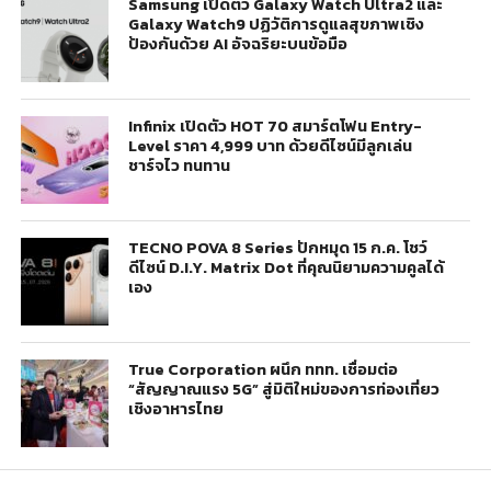
Samsung เปิดตัว Galaxy Watch Ultra2 และ
Galaxy Watch9 ปฏิวัติการดูแลสุขภาพเชิง
ป้องกันด้วย AI อัจฉริยะบนข้อมือ
Infinix เปิดตัว HOT 70 สมาร์ตโฟน Entry-
Level ราคา 4,999 บาท ด้วยดีไซน์มีลูกเล่น
ชาร์จไว ทนทาน
TECNO POVA 8 Series ปักหมุด 15 ก.ค. โชว์
ดีไซน์ D.I.Y. Matrix Dot ที่คุณนิยามความคูลได้
เอง
True Corporation ผนึก ททท. เชื่อมต่อ
“สัญญาณแรง 5G” สู่มิติใหม่ของการท่องเที่ยว
เชิงอาหารไทย