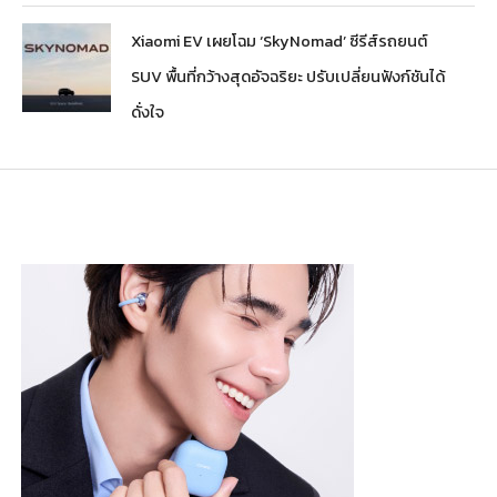
Xiaomi EV เผยโฉม ‘SkyNomad’ ซีรีส์รถยนต์
SUV พื้นที่กว้างสุดอัจฉริยะ ปรับเปลี่ยนฟังก์ชันได้
ดั่งใจ