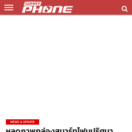
ข่าว
รีวิว
ทิป
แอพ
เกมส์
บทความ
COMPARISON
ติดต่อ
API
&
พลิ
เรา
NEW
ทริค
เคชั่น
NEWS & UPDATE
หลุดภาพกล่องสมาร์ทโฟนปริศนา