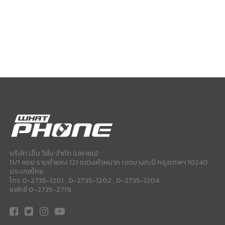
บริษัท เอ็ม วิชั่น จำกัด (มหาชน)
11/1 ซอย รามคำแหง 121 แขวงหัวหมาก เขตบางกะปี กรุงเทพฯ 10240
ประเทศไทย
โทร 0-2735-1201 , 0-2735-1202 , 0-2735-1204
แฟกซ์ 0-2735-2719.