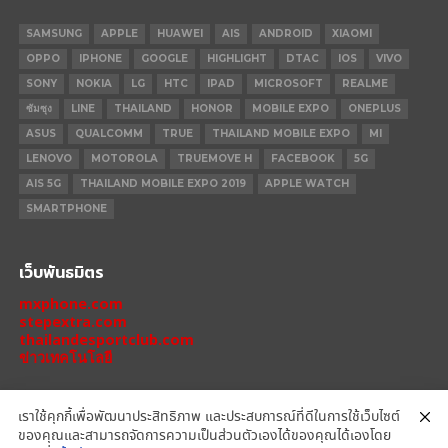
SAMSUNG
APPLE
HUAWEI
AIS
ANDROID
XIAOMI
OPPO
IPHONE
GOOGLE
HIGHLIGHT
DTAC
IOS
VIVO
SONY
NOKIA
LG
HTC
IPAD
MICROSOFT
REALME
ซัมซุง
LINE
THAILAND
HONOR
MOBILE EXPO
ONEPLUS
ASUS
QUALCOMM
TRUE
THAILAND MOBILE EXPO
MI
LENOVO
MOTOROLA
TRUEMOVE H
FACEBOOK
5G
AIS 5G
THAILAND MOBILE EXPO 2019
APPLE WATCH
SMARTPHONE
เว็บพันธมิตร
mxphone.com
stepextra.com
thailandesportclub.com
ข่าวเทคโนโลยี
เราใช้คุกกี้เพื่อพัฒนาประสิทธิภาพ และประสบการณ์ที่ดีในการใช้เว็บไซต์
ของคุณและสามารถจัดการความเป็นส่วนตัวเองได้ของคุณได้เองโดย