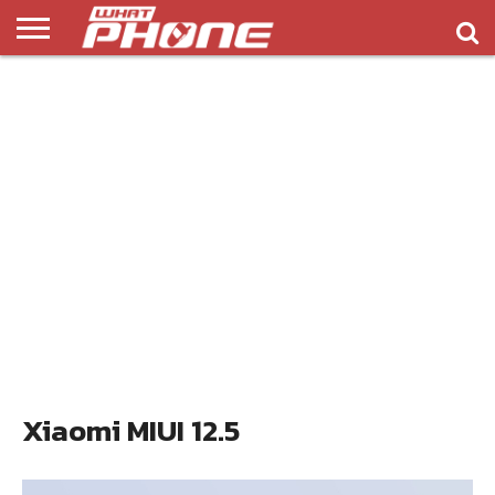
ข่าว
รีวิว
ทิป
แอพ
เกมส์
บทความ
COMPARISON
ติดต่อ
API
&
พลิ
เรา
NEW
ทริค
เคชั่น
Xiaomi MIUI 12.5