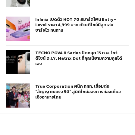
Infinix เปิดตัว HOT 70 สมาร์ตโฟน Entry-
Level ราคา 4,999 บาท ด้วยดีไซน์มีลูกเล่น
ชาร์จไว ทนทาน
TECNO POVA 8 Series ปักหมุด 15 ก.ค. โชว์
ดีไซน์ D.I.Y. Matrix Dot ที่คุณนิยามความคูลได้
เอง
True Corporation ผนึก ททท. เชื่อมต่อ
“สัญญาณแรง 5G” สู่มิติใหม่ของการท่องเที่ยว
เชิงอาหารไทย