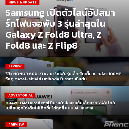
NEWS & UPDATE
Samsung เปิดตัวไลน์อัปสมา
ร์ทโฟนจอพับ 3 รุ่นล่าสุดใน
Galaxy Z Fold8 Ultra, Z
Fold8 และ Z Flip8
REVIEW
รีวิว HONOR 600 Lite สมาร์ทโฟนรุ่นเล็ก จัดเต็ม AI กล้อง 108MP
วัสดุ Metal-shield Unibody ในราคาหมื่นต้น
ADVERTORIAL
HUAWEI MatePad Mini นิยามใหม่ของแท็บเล็ตสายไลฟ์สไตล์
เปลี่ยนทุกไอเดียให้เกิดขึ้นได้ทุกที่ แบบ All in Mini
PREVIEW