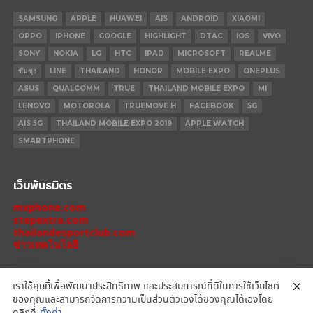
SAMSUNG
APPLE
HUAWEI
AIS
ANDROID
XIAOMI
OPPO
IPHONE
GOOGLE
HIGHLIGHT
DTAC
IOS
VIVO
SONY
NOKIA
LG
HTC
IPAD
MICROSOFT
REALME
ซัมซุง
LINE
THAILAND
HONOR
MOBILE EXPO
ONEPLUS
ASUS
QUALCOMM
TRUE
THAILAND MOBILE EXPO
MI
LENOVO
MOTOROLA
TRUEMOVE H
FACEBOOK
5G
AIS 5G
THAILAND MOBILE EXPO 2019
APPLE WATCH
SMARTPHONE
เว็บพันธมิตร
mxphone.com
stepextra.com
thailandesportclub.com
ข่าวเทคโนโลยี
เราใช้คุกกี้เพื่อพัฒนาประสิทธิภาพ และประสบการณ์ที่ดีในการใช้เว็บไซต์
ของคุณและสามารถจัดการความเป็นส่วนตัวเองได้ของคุณได้เองโดย
IPHONE 14 PRO
IPHONE 14
IPHONE 11 PRO
IPHONE 11
XIAOMI