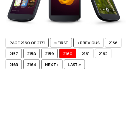
PAGE 2160 OF 2171
« FIRST
‹ PREVIOUS
2156
2157
2158
2159
2160
2161
2162
2163
2164
NEXT ›
LAST »