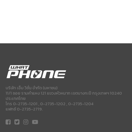
บริษัท เอ็ม วิชั่น จำกัด (มหาชน)
11/1 ซอย รามคำแหง 121 แขวงหัวหมาก เขตบางกะปี กรุงเทพฯ 10240
ประเทศไทย
โทร 0-2735-1201 , 0-2735-1202 , 0-2735-1204
แฟกซ์ 0-2735-2719.