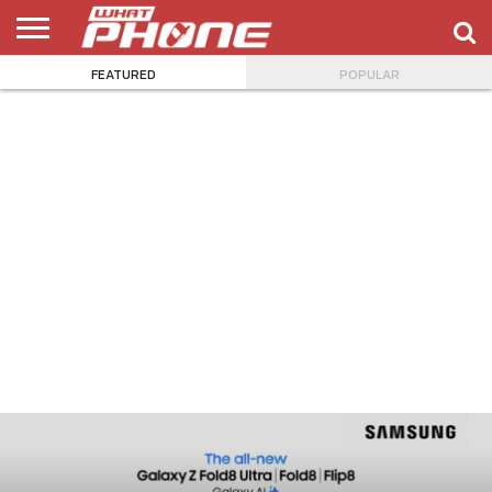
FEATURED
POPULAR
ข่าว
รีวิว
ทิป
แอพ
เกมส์
บทความ
COMPARISON
ติดต่อ
API
&
พลิ
เรา
NEW
ทริค
เคชั่น