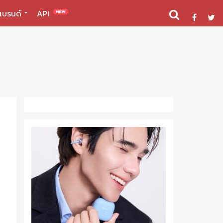
แบรนด์
API
NEW