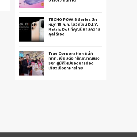
ชาร์จไว ทนทาน
TECNO POVA 8 Series ปัก
หมุด 15 ก.ค. โชว์ดีไซน์ D.I.Y.
Matrix Dot ที่คุณนิยามความ
คูลได้เอง
True Corporation ผนึก
ททท. เชื่อมต่อ “สัญญาณแรง
5G” สู่มิติใหม่ของการท่อง
เที่ยวเชิงอาหารไทย