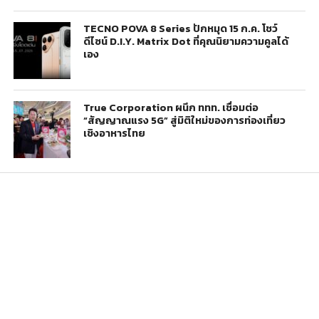
TECNO POVA 8 Series ปักหมุด 15 ก.ค. โชว์
ดีไซน์ D.I.Y. Matrix Dot ที่คุณนิยามความคูลได้
เอง
True Corporation ผนึก ททท. เชื่อมต่อ
“สัญญาณแรง 5G” สู่มิติใหม่ของการท่องเที่ยว
เชิงอาหารไทย