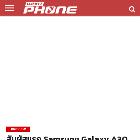
ข่าว
รีวิว
ทิป
แอพ
เกมส์
บทความ
COMPARISON
ติดต่อ
API
&
พลิ
เรา
NEW
ทริค
เคชั่น
PREVIEW
สัมผัสแรก Samsung Galaxy A30