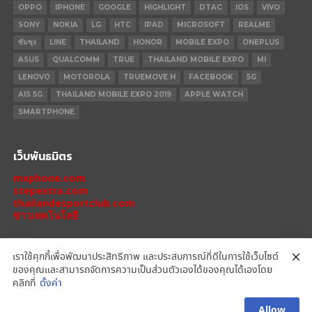
OPPO
IPHONE
GOOGLE
HIGHLIGHT
DTAC
IOS
VIVO
SONY
NOKIA
LG
HTC
IPAD
MICROSOFT
REALME
ซัมซุง
LINE
THAILAND
HONOR
MOBILE EXPO
ONEPLUS
ASUS
QUALCOMM
TRUE
THAILAND MOBILE EXPO
MI
LENOVO
MOTOROLA
TRUEMOVE H
FACEBOOK
5G
AIS 5G
THAILAND MOBILE EXPO 2019
APPLE WATCH
SMARTPHONE
เว็บพันธมิตร
mxphone.com
stepextra.com
thailandesportclub.com
ข่าวเทคโนโลยี
เราใช้คุกกี้เพื่อพัฒนาประสิทธิภาพ และประสบการณ์ที่ดีในการใช้เว็บไซต์
ของคุณและสามารถจัดการความเป็นส่วนตัวเองได้ของคุณได้เองโดย
IPHONE 14 PRO
IPHONE 14
IPHONE 11 PRO
IPHONE 11
XIAOMI
คลิกที่
ตั้งค่า
OPPO
HONOR
MOTOROLA
REALME
REDMI
Allow