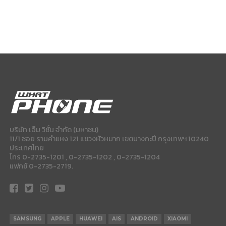
บริษัท เอ็ม วิชั่น จำกัด (มหาชน)
11/1 ซอย รามคำแหง 121 แขวงหัวหมาก เขตบางกะปี กรุงเทพฯ 10240
ประเทศไทย
โทร 0-2735-1201 , 0-2735-1202 , 0-2735-1204
แฟกซ์ 0-2735-2719.
SAMSUNG
APPLE
HUAWEI
AIS
ANDROID
XIAOMI