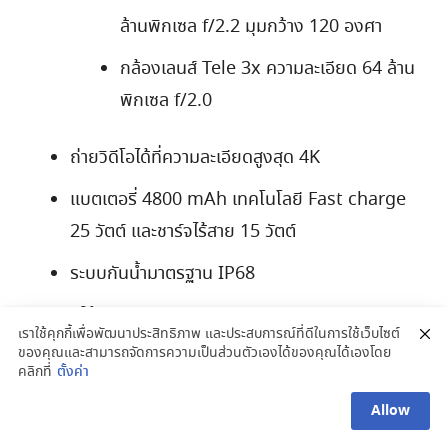
ล้านพิกเซล f/2.2 มุมกว้าง 120 องศา
กล้องเลนส์ Tele 3x ความละเอียด 64 ล้าน
พิกเซล f/2.0
ถ่ายวิดีโอได้ที่ความละเอียดสูงสุด 4K
แบตเตอรี่ 4800 mAh เทคโนโลยี Fast charge
25 วัตต์ และชาร์จไร้สาย 15 วัตต์
ระบบกันน้ำมาตรฐาน IP68
มีให้เลือก 3 สี Phantom Black, Phantom
เราใช้คุกกี้เพื่อพัฒนาประสิทธิภาพ และประสบการณ์ที่ดีในการใช้เว็บไซต์
Silver, Phantom Violet
ของคุณและสามารถจัดการความเป็นส่วนตัวเองได้ของคุณได้เองโดย
คลิกที่
ตั้งค่า
ราคาเปิดตัว
Allow
รุ่นหน่วยความจำ RAM 8 GB, ROM 128