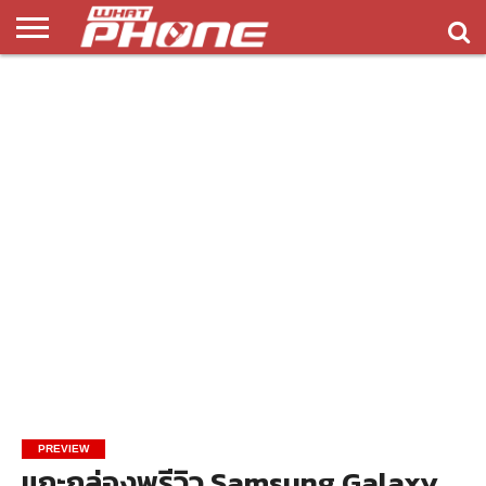
ข่าว
รีวิว
ทิป
แอพ
เกมส์
บทความ
COMPARISON
ติดต่อ
API
&
พลิ
เรา
NEW
ทริค
เคชั่น
PREVIEW
แกะกล่องพรีวิว Samsung Galaxy