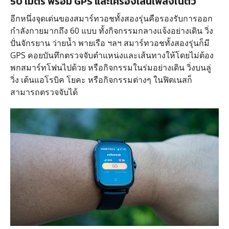
50 เมตร พร้อม GPS และเครื่องเล่นเพลงในตัว
อีกหนึ่งจุดเด่นของสมาร์ทวอชทั้งสองรุ่นคือรองรับการออก
กำลังกายมากถึง 60 แบบ ทั้งกิจกรรมกลางแจ้งอย่างเดิน วิ่ง
ปั่นจักรยาน ว่ายน้ำ พายเรือ ฯลฯ สมาร์ทวอชทั้งสองรุ่นก็มี
GPS คอยบันทึกตรวจจับตำแหน่งและเส้นทางให้โดยไม่ต้อง
พกสมาร์ทโฟนไปด้วย หรือกิจกรรมในร่มอย่างเดิน วิ่งบนลู่
วิ่ง เต้นแอโรบิค โยคะ หรือกิจกรรมต่างๆ ในฟิตเนสก็
สามารถตรวจจับได้