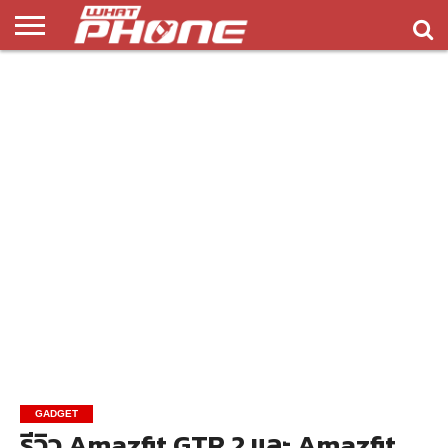
ข่าว
รีวิว
ทิป
แอพ
เกมส์
บทความ
COMPARISON
ติดต่อ
API
&
พลิ
เรา
NEW
ทริค
เคชั่น
GADGET
รีวิว Amazfit GTR 2 และ Amazfit