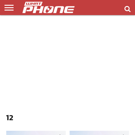
ข่าว
รีวิว
ทิป
แอพ
เกมส์
บทความ
COMPARISON
ติดต่อ
API
&
พลิ
เรา
NEW
ทริค
เคชั่น
12