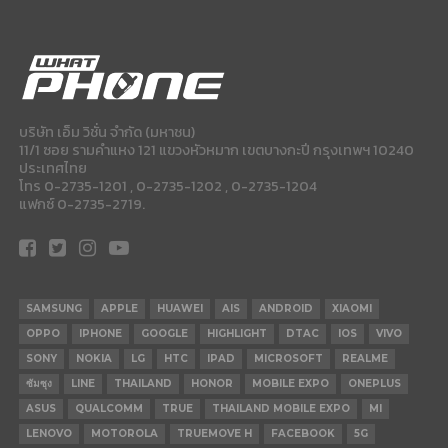
บริษัท เอ็ม วิชั่น จำกัด (มหาชน)
11/1 ซอย รามคำแหง 121 แขวงหัวหมาก เขตบางกะปี กรุงเทพฯ 10240
ประเทศไทย
โทร 0-2735-1201 , 0-2735-1202 , 0-2735-1204
แฟกซ์ 0-2735-2719.
SAMSUNG
APPLE
HUAWEI
AIS
ANDROID
XIAOMI
OPPO
IPHONE
GOOGLE
HIGHLIGHT
DTAC
IOS
VIVO
SONY
NOKIA
LG
HTC
IPAD
MICROSOFT
REALME
ซัมซุง
LINE
THAILAND
HONOR
MOBILE EXPO
ONEPLUS
ASUS
QUALCOMM
TRUE
THAILAND MOBILE EXPO
MI
LENOVO
MOTOROLA
TRUEMOVE H
FACEBOOK
5G