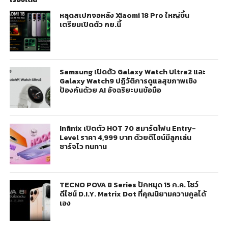
หลุดสเปกจอหลัง Xiaomi 18 Pro ใหญ่ขึ้น
เตรียมเปิดตัว กย.นี้
Samsung เปิดตัว Galaxy Watch Ultra2 และ
Galaxy Watch9 ปฏิวัติการดูแลสุขภาพเชิง
ป้องกันด้วย AI อัจฉริยะบนข้อมือ
Infinix เปิดตัว HOT 70 สมาร์ตโฟน Entry-
Level ราคา 4,999 บาท ด้วยดีไซน์มีลูกเล่น
ชาร์จไว ทนทาน
TECNO POVA 8 Series ปักหมุด 15 ก.ค. โชว์
ดีไซน์ D.I.Y. Matrix Dot ที่คุณนิยามความคูลได้
เอง