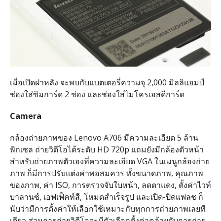
เมื่อเปิดฝาหลัง จะพบกับแบตเตอรี่ความจุ 2,000 มิลลิแอมป์
ช่องใส่ซิมการ์ด 2 ช่อง และช่องใส่ไมโครเอสดีการ์ด
Camera
กล้องถ่ายภาพของ Lenovo A706 มีความละเอียด 5 ล้าน
พิกเซล ถ่ายวิดีโอได้ระดับ HD 720p แถมยังมีกล้องตัวหน้า
สำหรับถ่ายภาพตัวเองที่ความละเอียด VGA ในเมนูกล้องถ่าย
ภาพ ก็มีการปรับแต่งค่าพอสมควร ทั้งขนาดภาพ, คุณภาพ
ของภาพ, ค่า ISO, การตรวจจับใบหน้า, ลดตาแดง, ตั้งค่าไวท์
บาลานซ์, เอฟเฟ็คท์สี, โหมดสำเร็จรูป และเปิด-ปิดแฟลช ก็
นับว่ามีการตั้งค่าให้เลือกใช้เหมาะกับทุกการถ่ายภาพเลยที
เดียว ส่วนการถ่ายวิดีโอจะมีตัวเลือกตั้งค่าคล้ายกับการถ่าย