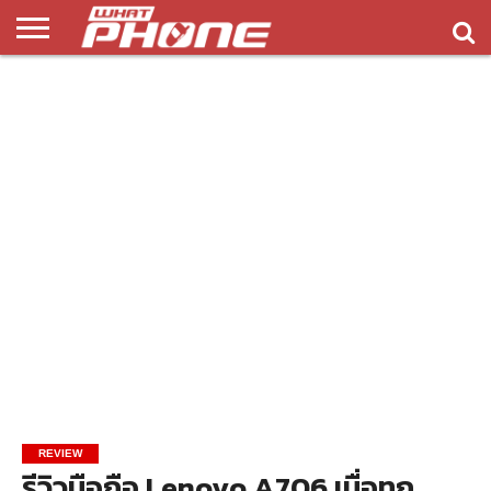
ข่าว
รีวิว
ทิป
แอพ
เกมส์
บทความ
COMPARISON
ติดต่อ
API
&
พลิ
เรา
NEW
ทริค
เคชั่น
REVIEW
รีวิวมือถือ Lenovo A706 เมื่อทุก