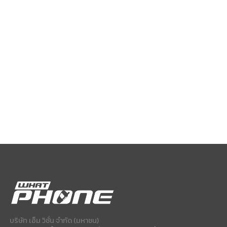
บริษัท เอ็ม วิชั่น จำกัด (มหาชน)