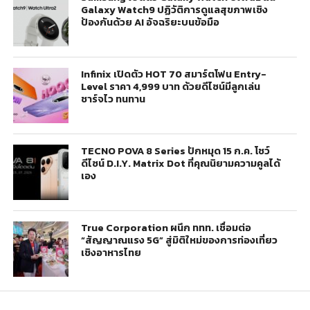
Galaxy Watch9 ปฏิวัติการดูแลสุขภาพเชิง
ป้องกันด้วย AI อัจฉริยะบนข้อมือ
Infinix เปิดตัว HOT 70 สมาร์ตโฟน Entry-
Level ราคา 4,999 บาท ด้วยดีไซน์มีลูกเล่น
ชาร์จไว ทนทาน
TECNO POVA 8 Series ปักหมุด 15 ก.ค. โชว์
ดีไซน์ D.I.Y. Matrix Dot ที่คุณนิยามความคูลได้
เอง
True Corporation ผนึก ททท. เชื่อมต่อ
“สัญญาณแรง 5G” สู่มิติใหม่ของการท่องเที่ยว
เชิงอาหารไทย