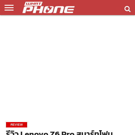
ข่าว
รีวิว
ทิป
แอพ
เกมส์
บทความ
COMPARISON
ติดต่อ
API
&
พลิ
เรา
NEW
ทริค
เคชั่น
REVIEW
รีวิว Lenovo Z6 Pro สมาร์ทโฟน