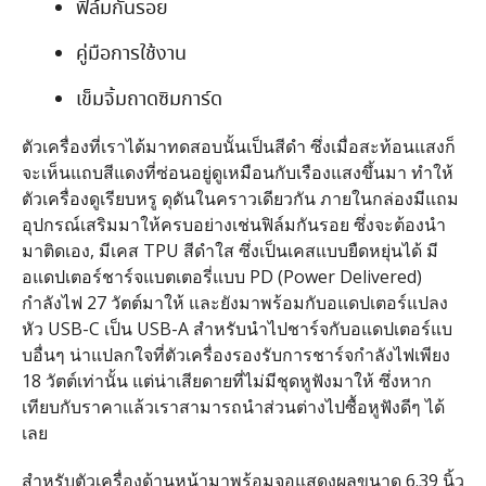
ฟิล์มกันรอย
คู่มือการใช้งาน
เข็มจิ้มถาดซิมการ์ด
ตัวเครื่องที่เราได้มาทดสอบนั้นเป็นสีดำ ซึ่งเมื่อสะท้อนแสงก็
จะเห็นแถบสีแดงที่ซ่อนอยู่ดูเหมือนกับเรืองแสงขึ้นมา ทำให้
ตัวเครื่องดูเรียบหรู ดุดันในคราวเดียวกัน ภายในกล่องมีแถม
อุปกรณ์เสริมมาให้ครบอย่างเช่นฟิล์มกันรอย ซึ่งจะต้องนำ
มาติดเอง, มีเคส TPU สีดำใส ซึ่งเป็นเคสแบบยืดหยุ่นได้ มี
อแดปเตอร์ชาร์จแบตเตอรี่แบบ PD (Power Delivered)
กำลังไฟ 27 วัตต์มาให้ และยังมาพร้อมกับอแดปเตอร์แปลง
หัว USB-C เป็น USB-A สำหรับนำไปชาร์จกับอแดปเตอร์แบ
บอื่นๆ น่าแปลกใจที่ตัวเครื่องรองรับการชาร์จกำลังไฟเพียง
18 วัตต์เท่านั้น แต่น่าเสียดายที่ไม่มีชุดหูฟังมาให้ ซึ่งหาก
เทียบกับราคาแล้วเราสามารถนำส่วนต่างไปซื้อหูฟังดีๆ ได้
เลย
สำหรับตัวเครื่องด้านหน้ามาพร้อมจอแสดงผลขนาด 6.39 นิ้ว