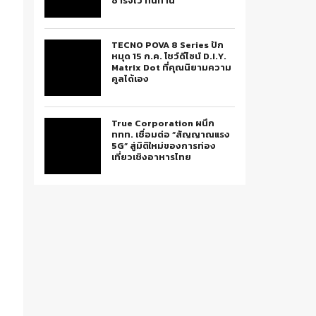
ชาร์จไว ทนทาน
TECNO POVA 8 Series ปัก
หมุด 15 ก.ค. โชว์ดีไซน์ D.I.Y.
Matrix Dot ที่คุณนิยามความ
คูลได้เอง
True Corporation ผนึก
ททท. เชื่อมต่อ “สัญญาณแรง
5G” สู่มิติใหม่ของการท่อง
เที่ยวเชิงอาหารไทย