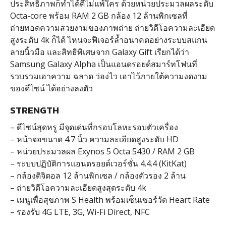
ประสิทธิภาพก็ทำได้ดีไม่แพ้ใคร ด้วยหน่วยประมวลผลระดับ
Octa-core พร้อม RAM 2 GB กล้อง 12 ล้านพิกเซลที่
ถ่ายทอดความสวยงามของภาพถ่าย ถ่ายวิดีโอความละเอียด
สูงระดับ 4k ก็ได้ ไหนจะฟีเจอร์ล้ำอนาคตอย่างระบบสแกน
ลายนิ้วมือ และสิทธิพิเศษจาก Galaxy Gift เรียกได้ว่า
Samsung Galaxy Alpha เป็นแอนดรอยด์สมาร์ทโฟนที่
รวบรวมเอาความ ฉลาด ว่องไว เอาไว้ภายใต้ความงดงาม
ของดีไซน์ ได้อย่างลงตัว
STRENGTH
– ดีไซน์สุดหรู มีจุดเด่นที่กรอบโลหะรอบตัวเครื่อง
– หน้าจอขนาด 4.7 นิ้ว ความละเอียดสูงระดับ HD
– หน่วยประมวลผล Exynos 5 Octa 5430 / RAM 2 GB
– ระบบปฏิบัติการแอนดรอยด์เวอร์ชั่น 4.4.4 (KitKat)
– กล้องดิจิตอล 12 ล้านพิกเซล / กล้องตัวรอง 2 ล้าน
– ถ่ายวิดีโอความละเอียดสูงสุดระดับ 4k
– เมนูเพื่อสุขภาพ S Health พร้อมเซ็นเซอร์วัด Heart Rate
– รองรับ 4G LTE, 3G, Wi-Fi Direct, NFC