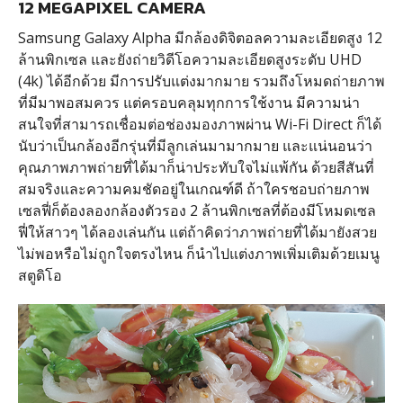
12 MEGAPIXEL CAMERA
Samsung Galaxy Alpha มีกล้องดิจิตอลความละเอียดสูง 12
ล้านพิกเซล และยังถ่ายวิดีโอความละเอียดสูงระดับ UHD
(4k) ได้อีกด้วย มีการปรับแต่งมากมาย รวมถึงโหมดถ่ายภาพ
ที่มีมาพอสมควร แต่ครอบคลุมทุกการใช้งาน มีความน่า
สนใจที่สามารถเชื่อมต่อช่องมองภาพผ่าน Wi-Fi Direct ก็ได้
นับว่าเป็นกล้องอีกรุ่นที่มีลูกเล่นมามากมาย และแน่นอนว่า
คุณภาพภาพถ่ายที่ได้มาก็น่าประทับใจไม่แพ้กัน ด้วยสีสันที่
สมจริงและความคมชัดอยู่ในเกณฑ์ดี ถ้าใครชอบถ่ายภาพ
เซลฟี่ก็ต้องลองกล้องตัวรอง 2 ล้านพิกเซลที่ต้องมีโหมดเซล
ฟี่ให้สาวๆ ได้ลองเล่นกัน แต่ถ้าคิดว่าภาพถ่ายที่ได้มายังสวย
ไม่พอหรือไม่ถูกใจตรงไหน ก็นำไปแต่งภาพเพิ่มเติมด้วยเมนู
สตูดิโอ