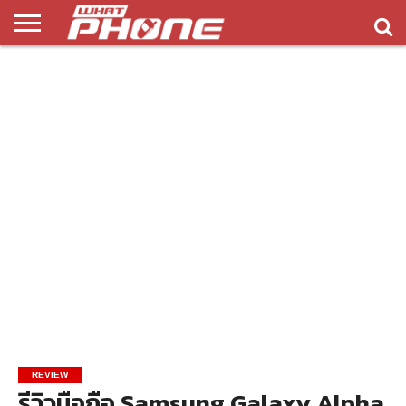
ข่าว
รีวิว
ทิป
แอพ
เกมส์
บทความ
COMPARISON
ติดต่อ
API
&
พลิ
เรา
NEW
ทริค
เคชั่น
REVIEW
รีวิวมือถือ Samsung Galaxy Alpha