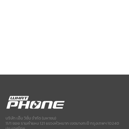
บริษัท เอ็ม วิชั่น จำกัด (มหาชน)
11/1 ซอย รามคำแหง 121 แขวงหัวหมาก เขตบางกะปี กรุงเทพฯ 10240
ประเทศไทย