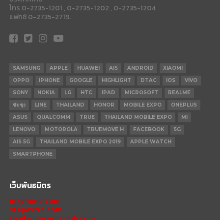
โทร 0-2735-1201 , 0-2735-1202 , 0-2735-1204
แฟกซ์ 0-2735-2719.
SAMSUNG
APPLE
HUAWEI
AIS
ANDROID
XIAOMI
OPPO
IPHONE
GOOGLE
HIGHLIGHT
DTAC
IOS
VIVO
SONY
NOKIA
LG
HTC
IPAD
MICROSOFT
REALME
ซัมซุง
LINE
THAILAND
HONOR
MOBILE EXPO
ONEPLUS
ASUS
QUALCOMM
TRUE
THAILAND MOBILE EXPO
MI
LENOVO
MOTOROLA
TRUEMOVE H
FACEBOOK
5G
AIS 5G
THAILAND MOBILE EXPO 2019
APPLE WATCH
SMARTPHONE
เว็บพันธมิตร
mxphone.com
stepextra.com
thailandesportclub.com