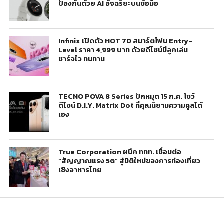
ป้องกันด้วย AI อัจฉริยะบนข้อมือ
Infinix เปิดตัว HOT 70 สมาร์ตโฟน Entry-
Level ราคา 4,999 บาท ด้วยดีไซน์มีลูกเล่น
ชาร์จไว ทนทาน
TECNO POVA 8 Series ปักหมุด 15 ก.ค. โชว์
ดีไซน์ D.I.Y. Matrix Dot ที่คุณนิยามความคูลได้
เอง
True Corporation ผนึก ททท. เชื่อมต่อ
“สัญญาณแรง 5G” สู่มิติใหม่ของการท่องเที่ยว
เชิงอาหารไทย