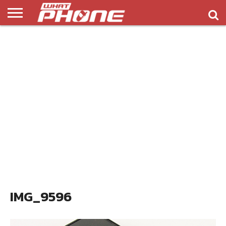
ข่าว
รีวิว
ทิป
แอพ
เกมส์
บทความ
COMPARISON
ติดต่อ
API
&
พลิ
เรา
NEW
ทริค
เคชั่น
IMG_9596