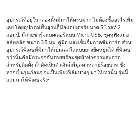
อุปกรณ์ที่อยู่ในกล่องนั้นมีมาให้ครบมาก ไม่ต้องซื้ออะไรเพิ่ม
เลย โดยอุปกรณ์พื้นฐานก็มีอแดปเตอร์ขนาด 5 โวลท์ 2
แอมป์, มีสายชาร์จแบตเตอรี่แบบ Micro USB, ชุดหูฟังสมอ
ลล์ทอล์ค ขนาด 3.5 มม. คู่มือ และเข็มจิ้มถาดซิมการ์ด ส่วน
อุปกรณ์พิเศษที่มีมาให้เป็นเคสใสแบบยางยืดหยุ่นได้ ที่พิเศษ
กว่านั้นคือมีกระจกกันรอยพร้อมชุดผ้าทำความสะอาด
สำหรับติดตั้ง ถ้าคิดเป็นตัวเงินก็มีมูลค่าหลายร้อยบาท ซึ่ง
หากเป็นรุ่นก่อนๆ จะเป็นเพียงฟิล์มบางๆ มาให้เท่านั้น รุ่นนี้
แถมมาให้พิเศษจริงๆ