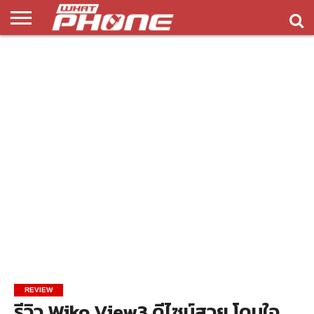
ข่าว
รีวิว
ทิป
แอพ
เกมส์
บทความ
COMPARISON
ติดต่อ
API
&
พลิ
เรา
NEW
ทริค
เคชั่น
REVIEW
รีวิว Wiko View3 ดีไซน์สวย โดนใจ