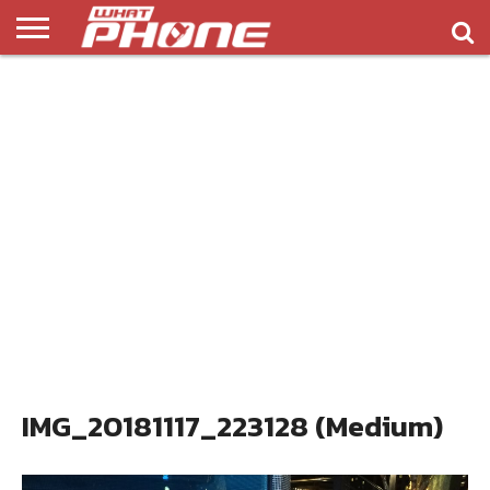
ข่าว
รีวิว
ทิป
แอพ
เกมส์
บทความ
COMPARISON
ติดต่อ
API
&
พลิ
เรา
NEW
ทริค
เคชั่น
IMG_20181117_223128 (Medium)