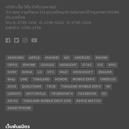
บริษัท เอ็ม วิชั่น จำกัด (มหาชน)
11/1 ซอย รามคำแหง 121 แขวงหัวหมาก เขตบางกะปี กรุงเทพฯ 10240
ประเทศไทย
โทร 0-2735-1201 , 0-2735-1202 , 0-2735-1204
แฟกซ์ 0-2735-2719.
SAMSUNG
APPLE
HUAWEI
AIS
ANDROID
XIAOMI
OPPO
IPHONE
GOOGLE
HIGHLIGHT
DTAC
IOS
VIVO
SONY
NOKIA
LG
HTC
IPAD
MICROSOFT
REALME
ซัมซุง
LINE
THAILAND
HONOR
MOBILE EXPO
ONEPLUS
ASUS
QUALCOMM
TRUE
THAILAND MOBILE EXPO
MI
LENOVO
MOTOROLA
TRUEMOVE H
FACEBOOK
5G
AIS 5G
THAILAND MOBILE EXPO 2019
APPLE WATCH
SMARTPHONE
เว็บพันธมิตร