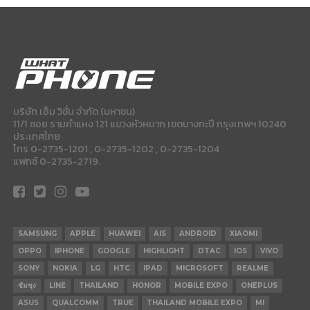
บริษัท เอ็ม วิชั่น จำกัด (มหาชน)
11/1 ซอย รามคำแหง 121 แขวงหัวหมาก เขตบางกะปี กรุงเทพฯ 10240
ประเทศไทย
โทร 0-2735-1201 , 0-2735-1202 , 0-2735-1204
แฟกซ์ 0-2735-2719.
SAMSUNG
APPLE
HUAWEI
AIS
ANDROID
XIAOMI
OPPO
IPHONE
GOOGLE
HIGHLIGHT
DTAC
IOS
VIVO
SONY
NOKIA
LG
HTC
IPAD
MICROSOFT
REALME
ซัมซุง
LINE
THAILAND
HONOR
MOBILE EXPO
ONEPLUS
ASUS
QUALCOMM
TRUE
THAILAND MOBILE EXPO
MI