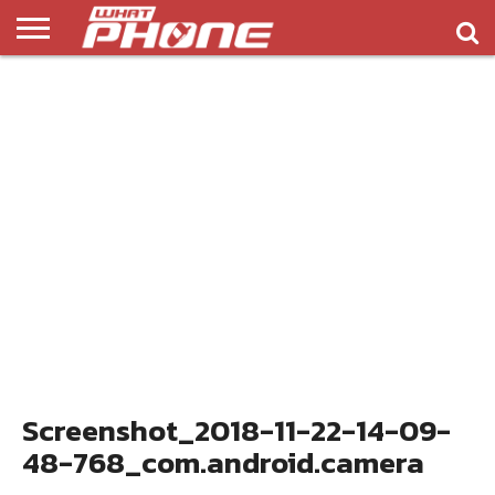
ข่าว
รีวิว
ทิป
แอพ
เกมส์
บทความ
COMPARISON
ติดต่อ
API
&
พลิ
เรา
NEW
ทริค
เคชั่น
Screenshot_2018-11-22-14-09-
48-768_com.android.camera