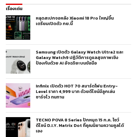
เรื่องเด่น
หลุดสเปกจอหลัง Xiaomi 18 Pro ใหญ่ขึ้น
เตรียมเปิดตัว กย.นี้
Samsung เปิดตัว Galaxy Watch Ultra2 และ
Galaxy Watch9 ปฏิวัติการดูแลสุขภาพเชิง
ป้องกันด้วย AI อัจฉริยะบนข้อมือ
Infinix เปิดตัว HOT 70 สมาร์ตโฟน Entry-
Level ราคา 4,999 บาท ด้วยดีไซน์มีลูกเล่น
ชาร์จไว ทนทาน
TECNO POVA 8 Series ปักหมุด 15 ก.ค. โชว์
ดีไซน์ D.I.Y. Matrix Dot ที่คุณนิยามความคูลได้
เอง