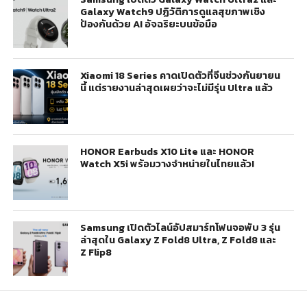
Galaxy Watch9 ปฏิวัติการดูแลสุขภาพเชิง
ป้องกันด้วย AI อัจฉริยะบนข้อมือ
Xiaomi 18 Series คาดเปิดตัวที่จีนช่วงกันยายน
นี้ แต่รายงานล่าสุดเผยว่าจะไม่มีรุ่น Ultra แล้ว
HONOR Earbuds X10 Lite และ HONOR
Watch X5i พร้อมวางจำหน่ายในไทยแล้ว!
Samsung เปิดตัวไลน์อัปสมาร์ทโฟนจอพับ 3 รุ่น
ล่าสุดใน Galaxy Z Fold8 Ultra, Z Fold8 และ
Z Flip8