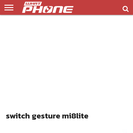
ข่าว
รีวิว
ทิป
แอพ
เกมส์
บทความ
COMPARISON
ติดต่อ
API
&
พลิ
เรา
NEW
ทริค
เคชั่น
switch gesture mi8lite