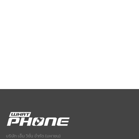
บริษัท เอ็ม วิชั่น จำกัด (มหาชน)