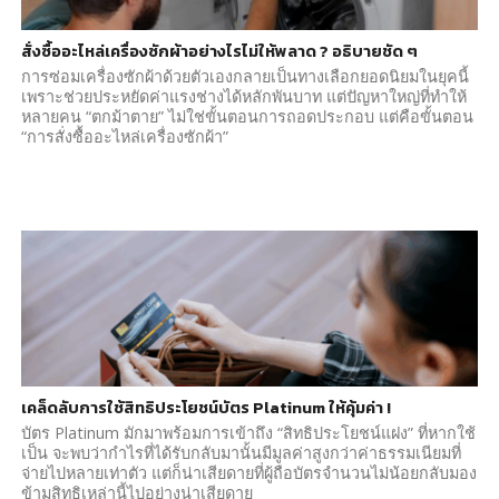
สั่งซื้ออะไหล่เครื่องซักผ้าอย่างไรไม่ให้พลาด ? อธิบายชัด ๆ
การซ่อมเครื่องซักผ้าด้วยตัวเองกลายเป็นทางเลือกยอดนิยมในยุคนี้
เพราะช่วยประหยัดค่าแรงช่างได้หลักพันบาท แต่ปัญหาใหญ่ที่ทำให้
หลายคน “ตกม้าตาย” ไม่ใช่ขั้นตอนการถอดประกอบ แต่คือขั้นตอน
“การสั่งซื้ออะไหล่เครื่องซักผ้า”
เคล็ดลับการใช้สิทธิประโยชน์บัตร Platinum ให้คุ้มค่า !
บัตร Platinum มักมาพร้อมการเข้าถึง “สิทธิประโยชน์แฝง” ที่หากใช้
เป็น จะพบว่ากำไรที่ได้รับกลับมานั้นมีมูลค่าสูงกว่าค่าธรรมเนียมที่
จ่ายไปหลายเท่าตัว แต่ก็น่าเสียดายที่ผู้ถือบัตรจำนวนไม่น้อยกลับมอง
ข้ามสิทธิเหล่านี้ไปอย่างน่าเสียดาย