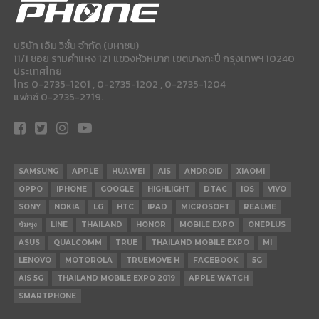
บริษัท เอ็ม วิชั่น จำกัด (มหาชน)
11/1 ซอย รามคำแหง 121 แขวงหัวหมาก เขตบางกะปี กรุงเทพฯ 10240
ประเทศไทย
โทร 0-2735-1201 , 0-2735-1202 , 0-2735-1204
แฟกซ์ 0-2735-2719.
SAMSUNG
APPLE
HUAWEI
AIS
ANDROID
XIAOMI
OPPO
IPHONE
GOOGLE
HIGHLIGHT
DTAC
IOS
VIVO
SONY
NOKIA
LG
HTC
IPAD
MICROSOFT
REALME
ซัมซุง
LINE
THAILAND
HONOR
MOBILE EXPO
ONEPLUS
ASUS
QUALCOMM
TRUE
THAILAND MOBILE EXPO
MI
LENOVO
MOTOROLA
TRUEMOVE H
FACEBOOK
5G
AIS 5G
THAILAND MOBILE EXPO 2019
APPLE WATCH
SMARTPHONE