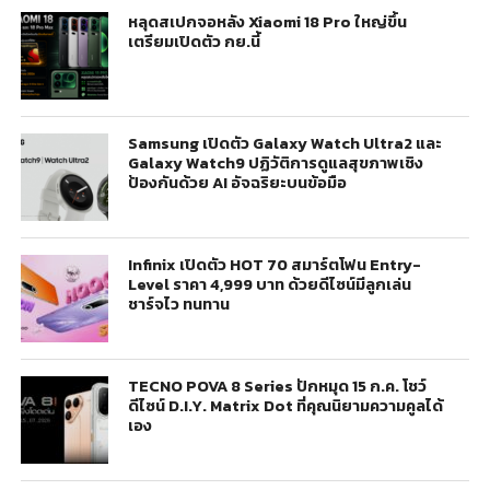
หลุดสเปกจอหลัง Xiaomi 18 Pro ใหญ่ขึ้น
เตรียมเปิดตัว กย.นี้
Samsung เปิดตัว Galaxy Watch Ultra2 และ
Galaxy Watch9 ปฏิวัติการดูแลสุขภาพเชิง
ป้องกันด้วย AI อัจฉริยะบนข้อมือ
Infinix เปิดตัว HOT 70 สมาร์ตโฟน Entry-
Level ราคา 4,999 บาท ด้วยดีไซน์มีลูกเล่น
ชาร์จไว ทนทาน
TECNO POVA 8 Series ปักหมุด 15 ก.ค. โชว์
ดีไซน์ D.I.Y. Matrix Dot ที่คุณนิยามความคูลได้
เอง