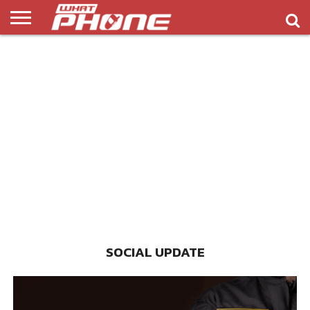
ข่าว
รีวิว
ทิป
แอพ
เกมส์
บทความ
COMPARISON
ติดต่อ
API
&
พลิ
เรา
NEW
ทริค
เคชั่น
SOCIAL UPDATE