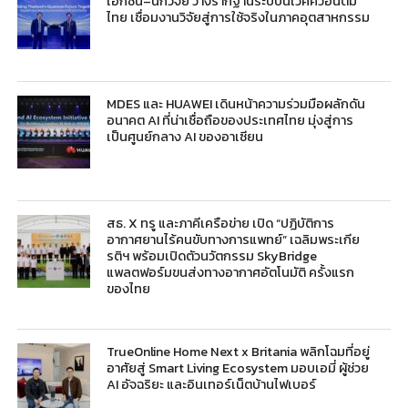
เอกชน–นักวิจัย วางรากฐานระบบนิเวศควอนตัม
ไทย เชื่อมงานวิจัยสู่การใช้จริงในภาคอุตสาหกรรม
MDES และ HUAWEI เดินหน้าความร่วมมือผลักดัน
อนาคต AI ที่น่าเชื่อถือของประเทศไทย มุ่งสู่การ
เป็นศูนย์กลาง AI ของอาเซียน
สธ. X ทรู และภาคีเครือข่าย เปิด “ปฏิบัติการ
อากาศยานไร้คนขับทางการแพทย์” เฉลิมพระเกีย
รติฯ พร้อมเปิดตัวนวัตกรรม SkyBridge
แพลตฟอร์มขนส่งทางอากาศอัตโนมัติ ครั้งแรก
ของไทย
TrueOnline Home Next x Britania พลิกโฉมที่อยู่
อาศัยสู่ Smart Living Ecosystem มอบเอมี่ ผู้ช่วย
AI อัจฉริยะ และอินเทอร์เน็ตบ้านไฟเบอร์