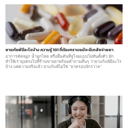
ยาแก้แพ้มีอะไรบ้าง ความรู้ 101 ที่ต้องทราบแม้จะมีเภสัชจ่ายยา
อาการคัดจมูก น้ำมูกไหล หรือผื่นคันที่จู่โจมแบบไม่ทันตั้งตัว มัก
ทำให้เรามุ่งตรงไปที่ร้านขายยาพร้อมคำถามสั้นๆ ว่ายาแก้แพ้มีอะไร
บ้าง แต่ความจริงแล้ว ยาแก้แพ้ไม่ใช่ "ยาครอบจักรวาล"