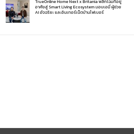
TrueOnline Home Next x Britania พลิกโฉมที่อยู่
อาศัยสู่ Smart Living Ecosystem มอบเอมี่ ผู้ช่วย
AI อัจฉริยะ และอินเทอร์เน็ตบ้านไฟเบอร์