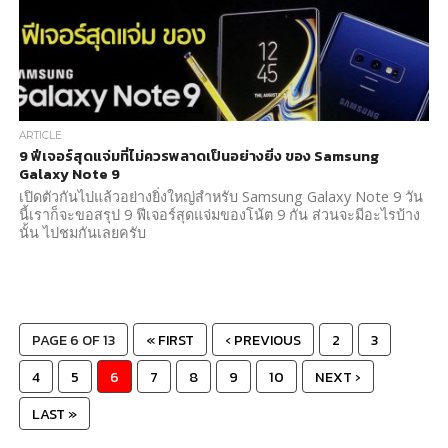
ARTICLE
9 ฟีเจอร์สุดแจ่มที่ไม่ควรพลาดเป็นอย่างยิ่ง ของ Samsung
Galaxy Note 9
เปิดตัวกันไปแล้วอย่างยิ่งใหญ่สำหรับ Samsung Galaxy Note 9 วัน
นี้เราก็จะขอสรุป 9 ฟีเจอร์สุดแจ่มของโน้ต 9 กัน ส่วนจะมีอะไรบ้าง
นั้น ไปชมกันเลยครับ
PAGE 6 OF 13
« FIRST
‹ PREVIOUS
2
3
4
5
6
7
8
9
10
NEXT ›
LAST »