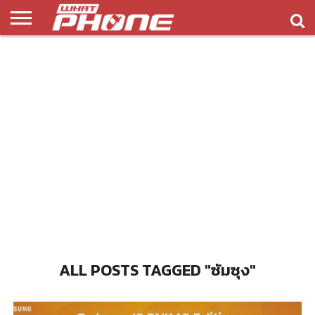
ข่าว
รีวิว
ทิป
แอพ
เกมส์
บทความ
COMPARISON
ติดต่อ
API
&
พลิ
เรา
NEW
ทริค
เคชั่น
ALL POSTS TAGGED "ซัมซุง"