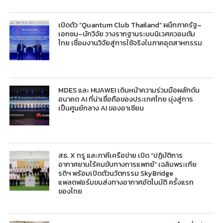
เปิดตัว “Quantum Club Thailand” ผนึกภาครัฐ–
เอกชน–นักวิจัย วางรากฐานระบบนิเวศควอนตัม
ไทย เชื่อมงานวิจัยสู่การใช้จริงในภาคอุตสาหกรรม
MDES และ HUAWEI เดินหน้าความร่วมมือผลักดัน
อนาคต AI ที่น่าเชื่อถือของประเทศไทย มุ่งสู่การ
เป็นศูนย์กลาง AI ของอาเซียน
สธ. X ทรู และภาคีเครือข่าย เปิด “ปฏิบัติการ
อากาศยานไร้คนขับทางการแพทย์” เฉลิมพระเกีย
รติฯ พร้อมเปิดตัวนวัตกรรม SkyBridge
แพลตฟอร์มขนส่งทางอากาศอัตโนมัติ ครั้งแรก
ของไทย