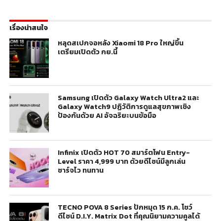
เรื่องน่าสนใจ
หลุดสเปกจอหลัง Xiaomi 18 Pro ใหญ่ขึ้น
เตรียมเปิดตัว กย.นี้
Samsung เปิดตัว Galaxy Watch Ultra2 และ
Galaxy Watch9 ปฏิวัติการดูแลสุขภาพเชิง
ป้องกันด้วย AI อัจฉริยะบนข้อมือ
Infinix เปิดตัว HOT 70 สมาร์ตโฟน Entry-
Level ราคา 4,999 บาท ด้วยดีไซน์มีลูกเล่น
ชาร์จไว ทนทาน
TECNO POVA 8 Series ปักหมุด 15 ก.ค. โชว์
ดีไซน์ D.I.Y. Matrix Dot ที่คุณนิยามความคูลได้