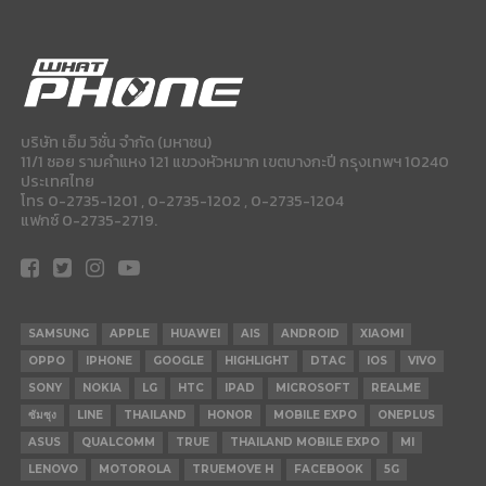
บริษัท เอ็ม วิชั่น จำกัด (มหาชน)
11/1 ซอย รามคำแหง 121 แขวงหัวหมาก เขตบางกะปี กรุงเทพฯ 10240
ประเทศไทย
โทร 0-2735-1201 , 0-2735-1202 , 0-2735-1204
แฟกซ์ 0-2735-2719.
SAMSUNG
APPLE
HUAWEI
AIS
ANDROID
XIAOMI
OPPO
IPHONE
GOOGLE
HIGHLIGHT
DTAC
IOS
VIVO
SONY
NOKIA
LG
HTC
IPAD
MICROSOFT
REALME
ซัมซุง
LINE
THAILAND
HONOR
MOBILE EXPO
ONEPLUS
ASUS
QUALCOMM
TRUE
THAILAND MOBILE EXPO
MI
LENOVO
MOTOROLA
TRUEMOVE H
FACEBOOK
5G