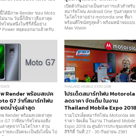
เปิดตัวกันอย่างเป็นทางการแล้วสำหรับ
สมาร์ทโฟน Android One รุ่นล่าสุดจา
นี้ได้มีภาพ Render ของ Moto
โมโตโรลาอย่าง motorola one ที่มา
ม่นาน วันนี้ก็มีข่าวลือล่าสุด
พร้อมดีไซน์หรูสุดล้ำ พร้อมหน้าจอแบบ
โฟนหนึ่งในซีรี่ส์นี้อย่าง
Max Vision
 Power หลุดออกมาแล้วครับ
PDATE
THAILAND MOBILE EXPO 2018
าพ Render พร้อมสเปค
โปรเด็ดสมาร์ทโฟน Motorola
to G7 ว่าที่สมาร์ทโฟน
ลดราคา จัดเต็ม ในงาน
ยดน้ำรุ่นล่าสุด
Thailand Mobile Expo 201
าพ Render พร้อมสเปคล่าสุด
รวมโปรเด็ดสมาร์ทโฟน Motorola ลด
 G7 ว่าที่สมาร์ทโฟนจอติ่ง
ราคา จัดเต็ม ในงาน Thailand Mobile
่นล่าสุดจากโมโตโรลา ส่วน
Expo 2018 ณ ศูนย์การประชุมแห่งชาต
ะรายละเอียดจะเป็นยังไงนั้น ไป
สิริกิติ์ วันที่ 27 - 30 กันยายน 2561