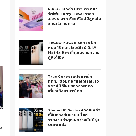
Infinix เปิดตัว HOT 70 สมา
ร์ตโฟน Entry-Level ราคา
4,999 บาท ด้วยดีไซน์มีลูกเล่น
ชาร์จไว ทนทาน
TECNO POVA 8 Series ปัก
หมุด 15 ก.ค. โชว์ดีไซน์ D.I.Y.
Matrix Dot ที่คุณนิยามความ
คูลได้เอง
True Corporation ผนึก
ททท. เชื่อมต่อ “สัญญาณแรง
5G” สู่มิติใหม่ของการท่อง
เที่ยวเชิงอาหารไทย
Xiaomi 18 Series คาดเปิดตัว
ที่จีนช่วงกันยายนนี้ แต่
รายงานล่าสุดเผยว่าจะไม่มีรุ่น
Ultra แล้ว
e