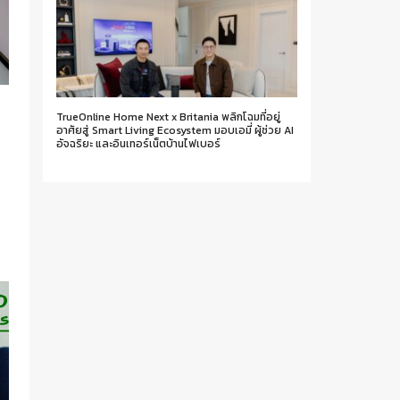
TrueOnline Home Next x Britania พลิกโฉมที่อยู่
อาศัยสู่ Smart Living Ecosystem มอบเอมี่ ผู้ช่วย AI
อัจฉริยะ และอินเทอร์เน็ตบ้านไฟเบอร์