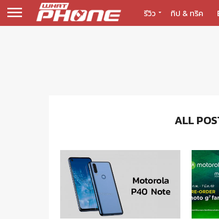
รีวิว
ทิป & ทริค
ALL POS