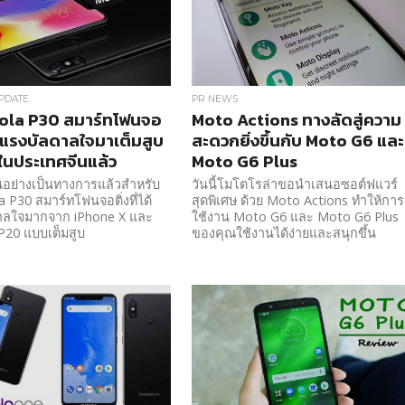
PDATE
PR NEWS
ola P30 สมาร์ทโฟนจอ
Moto Actions ทางลัดสู่ความ
ได้แรงบัลดาลใจมาเต็มสูบ
สะดวกยิ่งขึ้นกับ Moto G6 และ
วในประเทศจีนแล้ว
Moto G6 Plus
ันอย่างเป็นทางการแล้วสำหรับ
วันนี้โมโตโรล่าขอนำเสนอซอต์ฟแวร์
 P30 สมาร์ทโฟนจอติ่งที่ได้
สุดพิเศษ ด้วย Moto Actions ทำให้การ
าลใจมากจาก iPhone X และ
ใช้งาน Moto G6 และ Moto G6 Plus
P20 แบบเต็มสูบ
ของคุณใช้งานได้ง่ายและสนุกขึ้น