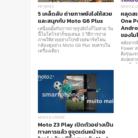
PR NEWS
NEWS & U
5 เคล็ดลับ ถ่ายภาพยังไงให้สวย
หลุดส
และสนุกกับ Moto G6 Plus
One P
Androi
เหนื่อยมั้ยกับการถ่ายรูปยังไงก็ไม่สวย วัน
ของโม
นี้โมโตโรล่าก็ขอเสนอ 5 วิธีการถ่าย
ภาพให้สวยอย่างโปรด้วยสมาร์ทโฟน
หลังจากท
กล้องคู่อย่าง Moto G6 Plus จบครบใน
Power ส
เครื่องเดียว
ติ่งรุ่น
สเปคล่าส
ออนไลน์
NEWS & UPDATE
Moto Z3 Play เปิดตัวอย่างเป็น
ทางการแล้ว ชูจุดเด่นหน้าจอ