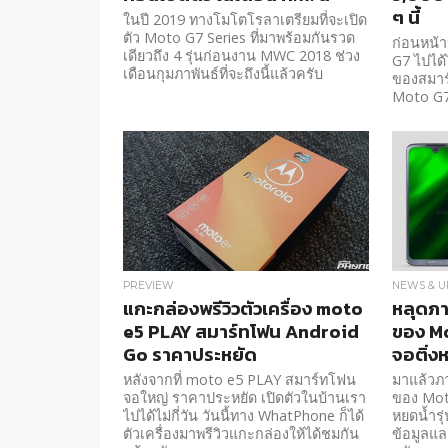
ๆ นี้
ในปี 2019 ทางโมโตโรลาเตรียมที่จะเปิด
ตัว Moto G7 Series ที่มาพร้อมกันรวด
ก่อนหน้า
เดียวถึง 4 รุ่นก่อนงาน MWC 2018 ช่วง
G7 ไปได้ไ
เดือนกุมภาพันธ์ที่จะถึงนี้แล้วครับ
ของสมาร์ท
Moto G7
PREVIEW
NEWS & U
แกะกล่องพรีวิวตัวเครื่อง moto
หลุดภ
e5 PLAY สมาร์ทโฟน Android
ของ Mo
Go ราคาประหยัด
จอติ่งห
หลังจากที่ moto e5 PLAY สมาร์ทโฟน
มาแล้วภ
จอใหญ่ ราคาประหยัด เปิดตัวในบ้านเรา
ของ Moto
ไปได้ไม่กี่วัน วันนี้ทาง WhatPhone ก็ได้
หยดน้ำรุ
ตัวเครื่องมาพรีวิวแกะกล่องให้ได้ชมกัน
ข้อมูลแล