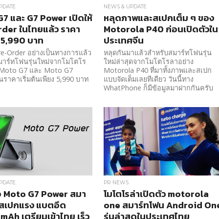
PDATE
NEWS & UPDATE
7 และ G7 Power เปิดให้
หลุดภาพและสเปกเต็ม ๆ ของ
der ในไทยแล้ว ราคา
Motorola P40 ก่อนเปิดตัวใน
้น 5,990 บาท
ประเทศจีน
Pre-Order อย่างเป็นทางการแล้ว
หลุดกันมาแล้วสำหรับสมาร์ทโฟนรุ่น
มาร์ทโฟนรุ่นใหม่จากโมโตโร
ใหม่ล่าสุดจากโมโตโรลาอย่าง
 Moto G7 และ Moto G7
Motorola P40 ที่มาทั้งภาพและสเปก
ราคาเริ่มต้นเพียง 5,990 บาท
แบบจัดเต็มเลยทีเดียว วันนี้ทาง
WhatPhone ก็มีข้อมูลมาฝากกันครับ
PDATE
PR NEWS
่อ Moto G7 Power สมา
โมโตโรล่าเปิดตัว motorola
นสเปกแรง แบตอึด
one สมาร์ทโฟน Android On
mAh เตรียมเข้าไทย เร็ว
รุ่นล่าสุดในประเทศไทย