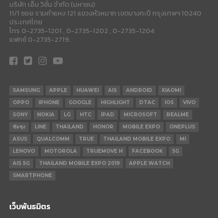
บริษัท เอ็ม วิชั่น จำกัด (มหาชน)
11/1 ซอย รามคำแหง 121 แขวงหัวหมาก เขตบางกะปี กรุงเทพฯ 10240
ประเทศไทย
โทร 0-2735-1201 , 0-2735-1202 , 0-2735-1204
แฟกซ์ 0-2735-2719.
SAMSUNG
APPLE
HUAWEI
AIS
ANDROID
XIAOMI
OPPO
IPHONE
GOOGLE
HIGHLIGHT
DTAC
IOS
VIVO
SONY
NOKIA
LG
HTC
IPAD
MICROSOFT
REALME
ซัมซุง
LINE
THAILAND
HONOR
MOBILE EXPO
ONEPLUS
ASUS
QUALCOMM
TRUE
THAILAND MOBILE EXPO
MI
LENOVO
MOTOROLA
TRUEMOVE H
FACEBOOK
5G
AIS 5G
THAILAND MOBILE EXPO 2019
APPLE WATCH
SMARTPHONE
เว็บพันธมิตร