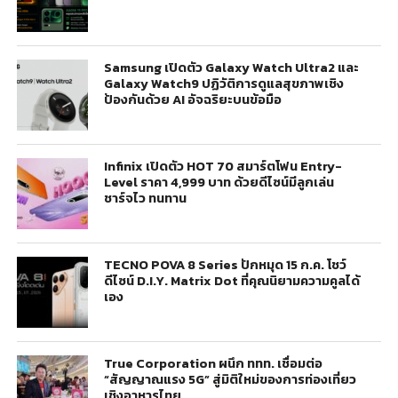
Samsung เปิดตัว Galaxy Watch Ultra2 และ
Galaxy Watch9 ปฏิวัติการดูแลสุขภาพเชิง
ป้องกันด้วย AI อัจฉริยะบนข้อมือ
Infinix เปิดตัว HOT 70 สมาร์ตโฟน Entry-
Level ราคา 4,999 บาท ด้วยดีไซน์มีลูกเล่น
ชาร์จไว ทนทาน
TECNO POVA 8 Series ปักหมุด 15 ก.ค. โชว์
ดีไซน์ D.I.Y. Matrix Dot ที่คุณนิยามความคูลได้
เอง
True Corporation ผนึก ททท. เชื่อมต่อ
“สัญญาณแรง 5G” สู่มิติใหม่ของการท่องเที่ยว
เชิงอาหารไทย