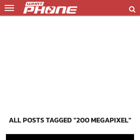
ข่าว
รีวิว
ทิป
แอพ
เกมส์
บทความ
COMPARISON
ติดต่อ
API
&
พลิ
เรา
NEW
ทริค
เคชั่น
ALL POSTS TAGGED "200 MEGAPIXEL"