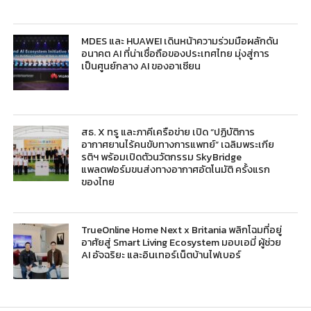
MDES และ HUAWEI เดินหน้าความร่วมมือผลักดัน
อนาคต AI ที่น่าเชื่อถือของประเทศไทย มุ่งสู่การ
เป็นศูนย์กลาง AI ของอาเซียน
สธ. X ทรู และภาคีเครือข่าย เปิด “ปฏิบัติการ
อากาศยานไร้คนขับทางการแพทย์” เฉลิมพระเกีย
รติฯ พร้อมเปิดตัวนวัตกรรม SkyBridge
แพลตฟอร์มขนส่งทางอากาศอัตโนมัติ ครั้งแรก
ของไทย
TrueOnline Home Next x Britania พลิกโฉมที่อยู่
อาศัยสู่ Smart Living Ecosystem มอบเอมี่ ผู้ช่วย
AI อัจฉริยะ และอินเทอร์เน็ตบ้านไฟเบอร์