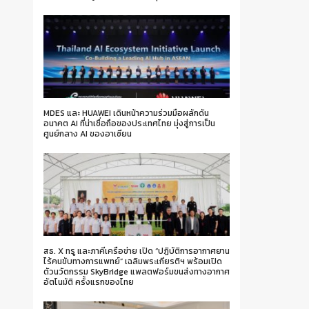
MDES และ HUAWEI เดินหน้าความร่วมมือผลักดัน
อนาคต AI ที่น่าเชื่อถือของประเทศไทย มุ่งสู่การเป็น
ศูนย์กลาง AI ของอาเซียน
สธ. X ทรู และภาคีเครือข่าย เปิด “ปฏิบัติการอากาศยาน
ไร้คนขับทางการแพทย์” เฉลิมพระเกียรติฯ พร้อมเปิด
ตัวนวัตกรรม SkyBridge แพลตฟอร์มขนส่งทางอากาศ
อัตโนมัติ ครั้งแรกของไทย