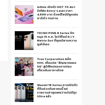
Infinix เปิดตัว HOT 70 สมา
ร์ตโฟน Entry-Level ราคา
4,999 บาท ด้วยดีไซน์มีลูกเล่น
ชาร์จไว ทนทาน
TECNO POVA 8 Series ปัก
หมุด 15 ก.ค. โชว์ดีไซน์ D.I.Y.
Matrix Dot ที่คุณนิยามความ
คูลได้เอง
True Corporation ผนึก
ททท. เชื่อมต่อ “สัญญาณแรง
5G” สู่มิติใหม่ของการท่อง
เที่ยวเชิงอาหารไทย
Xiaomi 18 Series คาดเปิดตัว
ที่จีนช่วงกันยายนนี้ แต่
รายงานล่าสุดเผยว่าจะไม่มีรุ่น
Ultra แล้ว