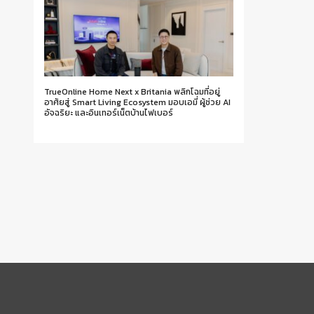
TrueOnline Home Next x Britania พลิกโฉมที่อยู่
อาศัยสู่ Smart Living Ecosystem มอบเอมี่ ผู้ช่วย AI
อัจฉริยะ และอินเทอร์เน็ตบ้านไฟเบอร์