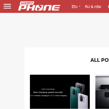
รีวิว
ทิป & ทริค
ALL PO