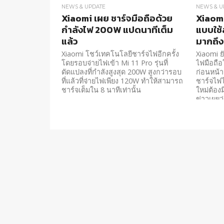
NEWS & UPDATE
NEWS & U
Xiaomi เผย ชาร์จมือถือด้วย
Xiaom
กำลังไฟ 200W แปดนาทีเต็ม
แบบใช้
แล้ว
มากถึ
Xiaomi โชว์เทคโนโลยีชาร์จไฟอีกครั้ง
Xiaomi 
โดยรอบจ่ายไฟเข้า Mi 11 Pro รุ่นที่
ไฟมือถือ
ดัดแปลงที่กำลังสูงสุด 200W สูงกว่ารอบ
ก่อนหน้าน
ที่แล้วที่จ่ายไฟเพียง 120W ทำให้สามารถ
ชาร์จไฟไ
ชาร์จเต็มใน 8 นาทีเท่านั้น
ใหม่ต้องม
ข่าวเผยว