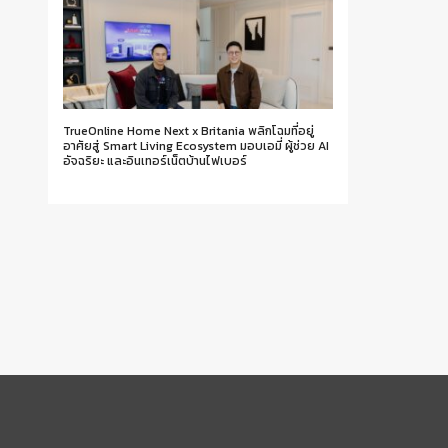
TrueOnline Home Next x Britania พลิกโฉมที่อยู่
อาศัยสู่ Smart Living Ecosystem มอบเอมี่ ผู้ช่วย AI
อัจฉริยะ และอินเทอร์เน็ตบ้านไฟเบอร์