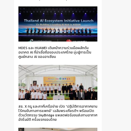
MDES และ HUAWEI เดินหน้าความร่วมมือผลักดัน
อนาคต AI ที่น่าเชื่อถือของประเทศไทย มุ่งสู่การเป็น
ศูนย์กลาง AI ของอาเซียน
สธ. X ทรู และภาคีเครือข่าย เปิด “ปฏิบัติการอากาศยาน
ไร้คนขับทางการแพทย์” เฉลิมพระเกียรติฯ พร้อมเปิด
ตัวนวัตกรรม SkyBridge แพลตฟอร์มขนส่งทางอากาศ
อัตโนมัติ ครั้งแรกของไทย