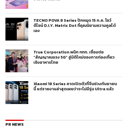
TECNO POVA 8 Series ปักหมุด 15 ก.ค. โชว์
ดีไซน์ D.I.Y. Matrix Dot ที่คุณนิยามความคูลได้
เอง
True Corporation ผนึก ททท. เชื่อมต่อ
“สัญญาณแรง 5G” สู่มิติใหม่ของการท่องเที่ยว
เชิงอาหารไทย
Xiaomi 18 Series คาดเปิดตัวที่จีนช่วงกันยายน
นี้ แต่รายงานล่าสุดเผยว่าจะไม่มีรุ่น Ultra แล้ว
PR NEWS