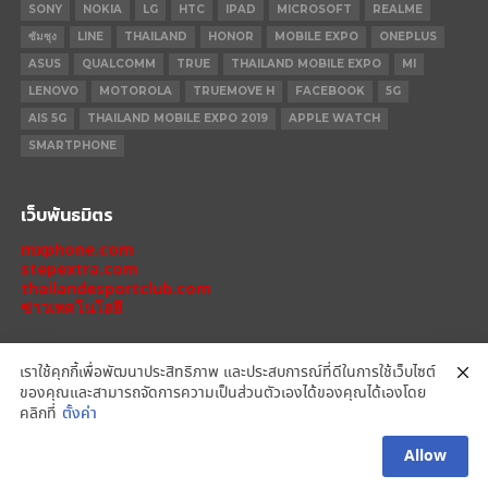
SONY
NOKIA
LG
HTC
IPAD
MICROSOFT
REALME
ซัมซุง
LINE
THAILAND
HONOR
MOBILE EXPO
ONEPLUS
ASUS
QUALCOMM
TRUE
THAILAND MOBILE EXPO
MI
LENOVO
MOTOROLA
TRUEMOVE H
FACEBOOK
5G
AIS 5G
THAILAND MOBILE EXPO 2019
APPLE WATCH
SMARTPHONE
เว็บพันธมิตร
mxphone.com
stepextra.com
thailandesportclub.com
ข่าวเทคโนโลยี
เราใช้คุกกี้เพื่อพัฒนาประสิทธิภาพ และประสบการณ์ที่ดีในการใช้เว็บไซต์
ของคุณและสามารถจัดการความเป็นส่วนตัวเองได้ของคุณได้เองโดย
IPHONE 14 PRO
IPHONE 14
IPHONE 11 PRO
IPHONE 11
XIAOMI
คลิกที่
ตั้งค่า
OPPO
HONOR
MOTOROLA
REALME
REDMI
Allow