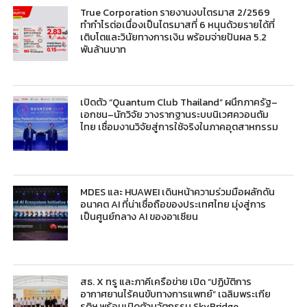
True Corporation รายงานงบไตรมาส 2/2569
ทำกำไรต่อเนื่องเป็นไตรมาสที่ 6 หนุนด้วยรายได้ที่
เติบโตและวินัยทางการเงิน พร้อมจ่ายปันผล 5.2
พันล้านบาท
เปิดตัว “Quantum Club Thailand” ผนึกภาครัฐ–
เอกชน–นักวิจัย วางรากฐานระบบนิเวศควอนตัม
ไทย เชื่อมงานวิจัยสู่การใช้จริงในภาคอุตสาหกรรม
MDES และ HUAWEI เดินหน้าความร่วมมือผลักดัน
อนาคต AI ที่น่าเชื่อถือของประเทศไทย มุ่งสู่การ
เป็นศูนย์กลาง AI ของอาเซียน
สธ. X ทรู และภาคีเครือข่าย เปิด “ปฏิบัติการ
อากาศยานไร้คนขับทางการแพทย์” เฉลิมพระเกีย
รติฯ พร้อมเปิดตัวนวัตกรรม SkyBridge