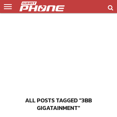
ข่าว
รีวิว
ทิป
แอพ
เกมส์
บทความ
COMPARISON
ติดต่อ
API
&
พลิ
เรา
NEW
ทริค
เคชั่น
ALL POSTS TAGGED "3BB
GIGATAINMENT"