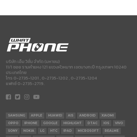
บริษัท เอ็ม วิชั่น จำกัด (มหาชน)
11/1 ซอย รามคำแหง 121 แขวงหัวหมาก เขตบางกะปี กรุงเทพฯ 10240
ประเทศไทย
โทร 0-2735-1201 , 0-2735-1202 , 0-2735-1204
แฟกซ์ 0-2735-2719.
SAMSUNG
APPLE
HUAWEI
AIS
ANDROID
XIAOMI
OPPO
IPHONE
GOOGLE
HIGHLIGHT
DTAC
IOS
VIVO
SONY
NOKIA
LG
HTC
IPAD
MICROSOFT
REALME