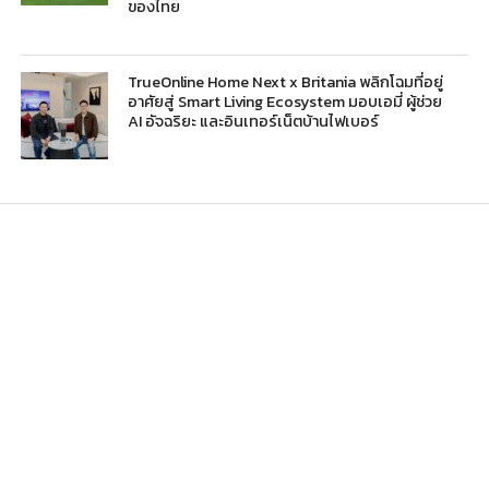
ของไทย
TrueOnline Home Next x Britania พลิกโฉมที่อยู่
อาศัยสู่ Smart Living Ecosystem มอบเอมี่ ผู้ช่วย
AI อัจฉริยะ และอินเทอร์เน็ตบ้านไฟเบอร์