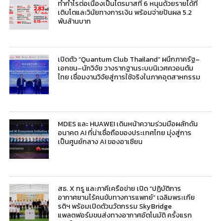
ทำกำไรต่อเนื่องเป็นไตรมาสที่ 6 หนุนด้วยรายได้ที่
เติบโตและวินัยทางการเงิน พร้อมจ่ายปันผล 5.2
พันล้านบาท
เปิดตัว “Quantum Club Thailand” ผนึกภาครัฐ–
เอกชน–นักวิจัย วางรากฐานระบบนิเวศควอนตัม
ไทย เชื่อมงานวิจัยสู่การใช้จริงในภาคอุตสาหกรรม
MDES และ HUAWEI เดินหน้าความร่วมมือผลักดัน
อนาคต AI ที่น่าเชื่อถือของประเทศไทย มุ่งสู่การ
เป็นศูนย์กลาง AI ของอาเซียน
สธ. X ทรู และภาคีเครือข่าย เปิด “ปฏิบัติการ
อากาศยานไร้คนขับทางการแพทย์” เฉลิมพระเกีย
รติฯ พร้อมเปิดตัวนวัตกรรม SkyBridge
แพลตฟอร์มขนส่งทางอากาศอัตโนมัติ ครั้งแรก