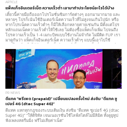
ARTICLE
แพ็คเก็จอินเตอร์เน็ต ความเร็วต่ำ เอามาทำประโยชน์อะไรได้บ้าง
เดี๋ยวนี้ค่ายมือถือออกโปรโมชั่นซิมการ์ดต่างๆ ออกมามากมาย และ
หลายๆ โปรก็เน้นใช้อินเตอร์เน็ตความเร็วที่ไม่สูงจนเกินไปนัก หรือ
หากโปรเน็ตความเร็วต่ำๆ ก็มีให้เลือกหลายค่ายเช่นกัน มีตั้งแต่โปร
หลักแถมเน็ตความเร็วต่ำให้ใช้เลย ไม่ต้องซื้อแพ็คเก็จเพิ่ม ไปจนถึง
โปรความเร็วเป็น 1-4 เมกะบิทแบบใช้งานไม่จำกัด ไม่มีติด FUP เรา
มาดูกันว่า แพ็คเก็จอินเตอร์เน็ต ความเร็วต่ำๆ แบบนี้เอาไปใช้
ประโยชน์อะไรได้บ้าง แพ็คเก็จอินเตอร์เน็ต ความเร็วต่ำ เอามาทำ
ประโยชน์อะไรได้บ้าง 1. ใช้เป็นระบบนำทาง...
PR NEWS
ดีแทค “พรีเพด (prepaid)” เปลี่ยนแปลงครั้งใหม่ ส่งซิม “ดีแทค ซู
เปอร์ 4G (dtac Super 4G)”
ดีแทค แหกทุกกฎของระบบเติมเงิน ส่งซิม “ดีแทค ซูเปอร์ 4G (dtac
Super 4G)” “ให้ดิจิทัล เจนเนอเรชั่นใช้ไลฟ์สไตล์ไม่มีลิมิต ทั้งดูยูทูป
ฟังเพลงสตรีมมิ่ง ฟรีไม่เสียค่าเน็ต”