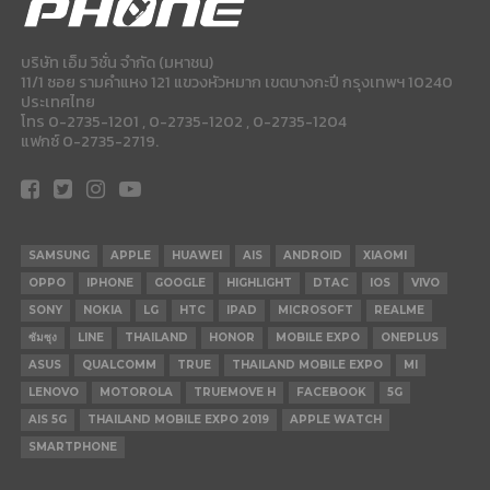
บริษัท เอ็ม วิชั่น จำกัด (มหาชน)
11/1 ซอย รามคำแหง 121 แขวงหัวหมาก เขตบางกะปี กรุงเทพฯ 10240
ประเทศไทย
โทร 0-2735-1201 , 0-2735-1202 , 0-2735-1204
แฟกซ์ 0-2735-2719.
SAMSUNG
APPLE
HUAWEI
AIS
ANDROID
XIAOMI
OPPO
IPHONE
GOOGLE
HIGHLIGHT
DTAC
IOS
VIVO
SONY
NOKIA
LG
HTC
IPAD
MICROSOFT
REALME
ซัมซุง
LINE
THAILAND
HONOR
MOBILE EXPO
ONEPLUS
ASUS
QUALCOMM
TRUE
THAILAND MOBILE EXPO
MI
LENOVO
MOTOROLA
TRUEMOVE H
FACEBOOK
5G
AIS 5G
THAILAND MOBILE EXPO 2019
APPLE WATCH
SMARTPHONE