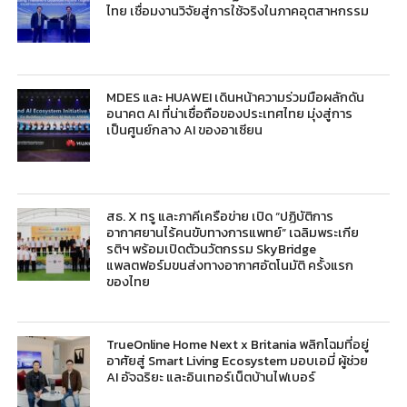
ไทย เชื่อมงานวิจัยสู่การใช้จริงในภาคอุตสาหกรรม
MDES และ HUAWEI เดินหน้าความร่วมมือผลักดัน
อนาคต AI ที่น่าเชื่อถือของประเทศไทย มุ่งสู่การ
เป็นศูนย์กลาง AI ของอาเซียน
สธ. X ทรู และภาคีเครือข่าย เปิด “ปฏิบัติการ
อากาศยานไร้คนขับทางการแพทย์” เฉลิมพระเกีย
รติฯ พร้อมเปิดตัวนวัตกรรม SkyBridge
แพลตฟอร์มขนส่งทางอากาศอัตโนมัติ ครั้งแรก
ของไทย
TrueOnline Home Next x Britania พลิกโฉมที่อยู่
อาศัยสู่ Smart Living Ecosystem มอบเอมี่ ผู้ช่วย
AI อัจฉริยะ และอินเทอร์เน็ตบ้านไฟเบอร์