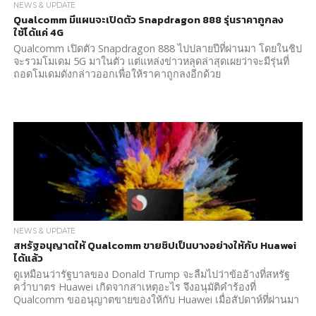
NEWS & UPDATE
Qualcomm มีแผนจะเปิดตัว Snapdragon 888 รุ่นราคาถูกลง
ใช้ได้แค่ 4G
Qualcomm เปิดตัว Snapdragon 888 ไปปลายปีที่ผ่านมา โดยในชิป
จะรวมโมเดม 5G มาในตัว แต่แหล่งข่าวหลุดล่าสุดเผยว่าจะมีรุ่นที่
ถอดโมเดมดังกล่าวออกเพื่อให้ราคาถูกลงอีกด้วย
NEWS & UPDATE
สหรัฐอนุญาตให้ Qualcomm ขายชิปเป็นบางอย่างให้กับ Huawei
ได้แล้ว
ดูเหมือนว่ารัฐบาลของ Donald Trump จะลืมไปว่าข้ออ้างที่สหรัฐ
คว่ำบาตร Huawei เกิดจากสาเหตุอะไร จึงอนุมัติคำร้องที่
Qualcomm ขออนุญาตขายของให้กับ Huawei เมื่อสัปดาห์ที่ผ่านมา