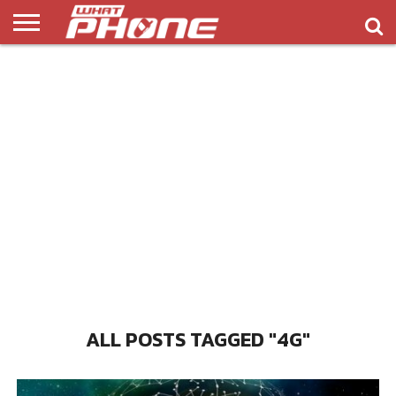
ข่าว
รีวิว
ทิป
แอพ
เกมส์
บทความ
COMPARISON
ติดต่อ
API
&
พลิ
เรา
NEW
ทริค
เคชั่น
ALL POSTS TAGGED "4G"