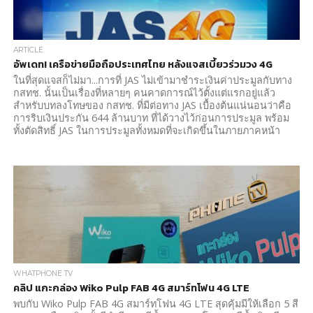
ARTICLE
อัพเดท! เครือข่ายมือถือประเทศไทย หลังแจสเบี้ยวร่วมวง 4G
ในที่สุดแจสก็ไม่มา...การที่ JAS ไม่เข้ามาชำระเงินค่าประมูลกับทาง
กสทช. นั้นเป็นเรื่องที่หลายๆ คนคาดการณ์ไว้ตั้งแต่แรกอยู่แล้ว
สำหรับบทลงโทษของ กสทช. ที่มีต่อทาง JAS เบื้องต้นแน่นอนว่าคือ
การริบเงินประกัน 644 ล้านบาท ที่ได้วางไว้ก่อนการประมูล พร้อม
ทั้งตัดสิทธิ์ JAS ในการประมูลทั้งหมดที่จะเกิดขึ้นในภายภาคหน้า
WHATPHONE TV
คลิป แกะกล่อง Wiko Pulp FAB 4G สมาร์ทโฟน 4G LTE
พบกับ Wiko Pulp FAB 4G สมาร์ทโฟน 4G LTE สุดคุ้มมีให้เลือก 5 สี