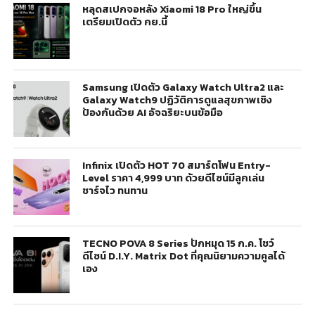
หลุดสเปกจอหลัง Xiaomi 18 Pro ใหญ่ขึ้น
เตรียมเปิดตัว กย.นี้
Samsung เปิดตัว Galaxy Watch Ultra2 และ
Galaxy Watch9 ปฏิวัติการดูแลสุขภาพเชิง
ป้องกันด้วย AI อัจฉริยะบนข้อมือ
Infinix เปิดตัว HOT 70 สมาร์ตโฟน Entry-
Level ราคา 4,999 บาท ด้วยดีไซน์มีลูกเล่น
ชาร์จไว ทนทาน
TECNO POVA 8 Series ปักหมุด 15 ก.ค. โชว์
ดีไซน์ D.I.Y. Matrix Dot ที่คุณนิยามความคูลได้
เอง