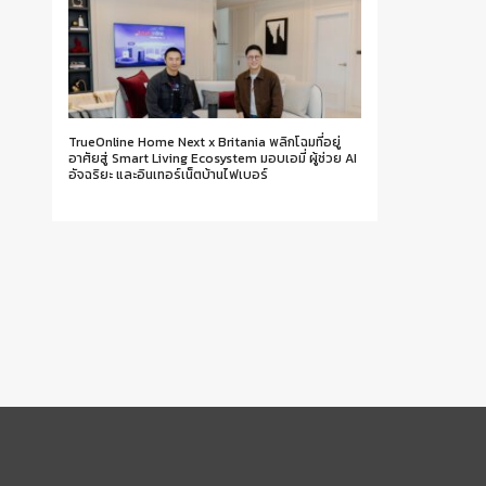
TrueOnline Home Next x Britania พลิกโฉมที่อยู่
อาศัยสู่ Smart Living Ecosystem มอบเอมี่ ผู้ช่วย AI
อัจฉริยะ และอินเทอร์เน็ตบ้านไฟเบอร์