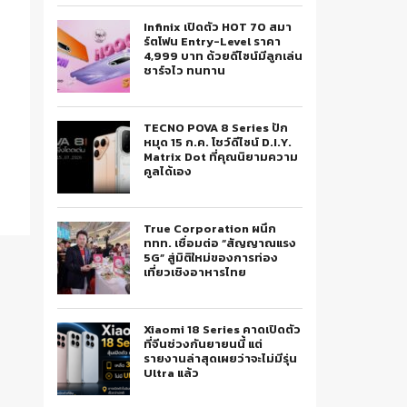
Infinix เปิดตัว HOT 70 สมา
ร์ตโฟน Entry-Level ราคา
4,999 บาท ด้วยดีไซน์มีลูกเล่น
ชาร์จไว ทนทาน
TECNO POVA 8 Series ปัก
หมุด 15 ก.ค. โชว์ดีไซน์ D.I.Y.
Matrix Dot ที่คุณนิยามความ
คูลได้เอง
True Corporation ผนึก
ททท. เชื่อมต่อ “สัญญาณแรง
5G” สู่มิติใหม่ของการท่อง
เที่ยวเชิงอาหารไทย
Xiaomi 18 Series คาดเปิดตัว
ที่จีนช่วงกันยายนนี้ แต่
รายงานล่าสุดเผยว่าจะไม่มีรุ่น
Ultra แล้ว