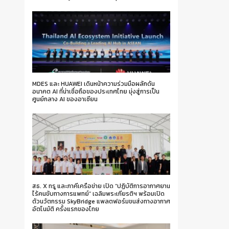
MDES และ HUAWEI เดินหน้าความร่วมมือผลักดัน
อนาคต AI ที่น่าเชื่อถือของประเทศไทย มุ่งสู่การเป็น
ศูนย์กลาง AI ของอาเซียน
สธ. X ทรู และภาคีเครือข่าย เปิด “ปฏิบัติการอากาศยาน
ไร้คนขับทางการแพทย์” เฉลิมพระเกียรติฯ พร้อมเปิด
ตัวนวัตกรรม SkyBridge แพลตฟอร์มขนส่งทางอากาศ
อัตโนมัติ ครั้งแรกของไทย