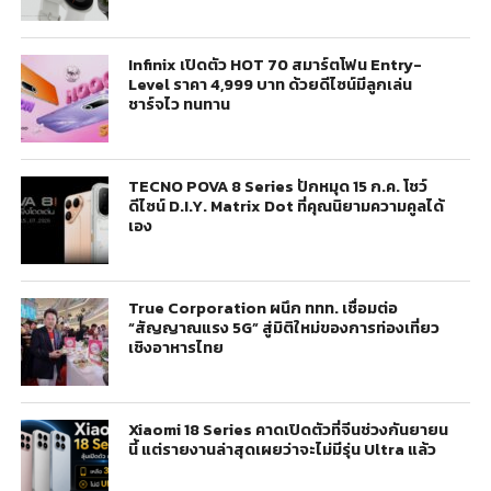
Infinix เปิดตัว HOT 70 สมาร์ตโฟน Entry-
Level ราคา 4,999 บาท ด้วยดีไซน์มีลูกเล่น
ชาร์จไว ทนทาน
TECNO POVA 8 Series ปักหมุด 15 ก.ค. โชว์
ดีไซน์ D.I.Y. Matrix Dot ที่คุณนิยามความคูลได้
เอง
True Corporation ผนึก ททท. เชื่อมต่อ
“สัญญาณแรง 5G” สู่มิติใหม่ของการท่องเที่ยว
เชิงอาหารไทย
Xiaomi 18 Series คาดเปิดตัวที่จีนช่วงกันยายน
นี้ แต่รายงานล่าสุดเผยว่าจะไม่มีรุ่น Ultra แล้ว