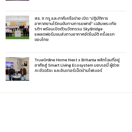
สธ. X ทรู และภาคีเครือข่าย เปิด “ปฏิบัติการ
อากาศยานไร้คนขับทางการแพทย์” เฉลิมพระเกีย
รติฯ พร้อมเปิดตัวนวัตกรรม SkyBridge
แพลตฟอร์มขนส่งทางอากาศอัตโนมัติ ครั้งแรก
ของไทย
TrueOnline Home Next x Britania พลิกโฉมที่อยู่
อาศัยสู่ Smart Living Ecosystem มอบเอมี่ ผู้ช่วย
AI อัจฉริยะ และอินเทอร์เน็ตบ้านไฟเบอร์