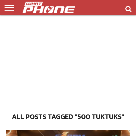
ข่าว
รีวิว
ทิป
แอพ
เกมส์
บทความ
COMPARISON
ติดต่อ
API
&
พลิ
เรา
NEW
ทริค
เคชั่น
ALL POSTS TAGGED "500 TUKTUKS"