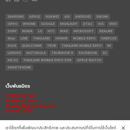
SAMSUNG
APPLE
HUAWEI
AIS
ANDROID
XIAOMI
OPPO
IPHONE
GOOGLE
HIGHLIGHT
DTAC
IOS
VIVO
SONY
NOKIA
LG
HTC
IPAD
MICROSOFT
REALME
ซัมซุง
LINE
THAILAND
HONOR
MOBILE EXPO
ONEPLUS
ASUS
QUALCOMM
TRUE
THAILAND MOBILE EXPO
MI
LENOVO
MOTOROLA
TRUEMOVE H
FACEBOOK
5G
AIS 5G
THAILAND MOBILE EXPO 2019
APPLE WATCH
SMARTPHONE
เว็บพันธมิตร
mxphone.com
stepextra.com
thailandesportclub.com
ข่าวเทคโนโลยี
เราใช้คุกกี้เพื่อพัฒนาประสิทธิภาพ และประสบการณ์ที่ดีในการใช้เว็บไซต์