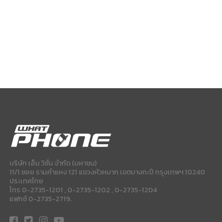
บริษัท เอ็ม วิชั่น จำกัด (มหาชน)
11/1 ซอย รามคำแหง 121 แขวงหัวหมาก เขตบางกะปี กรุงเทพฯ 10240
ประเทศไทย
โทร 0-2735-1201 , 0-2735-1202 , 0-2735-1204
แฟกซ์ 0-2735-2719.