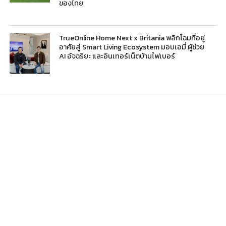
ของไทย
TrueOnline Home Next x Britania พลิกโฉมที่อยู่
อาศัยสู่ Smart Living Ecosystem มอบเอมี่ ผู้ช่วย
AI อัจฉริยะ และอินเทอร์เน็ตบ้านไฟเบอร์