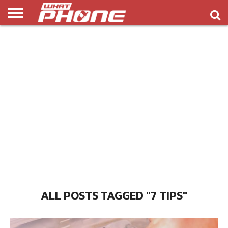
ข่าว
รีวิว
ทิป
แอพ
เกมส์
บทความ
COMPARISON
ติดต่อ
API
&
พลิ
เรา
NEW
ทริค
เคชั่น
ALL POSTS TAGGED "7 TIPS"