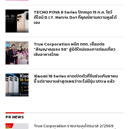
TECNO POVA 8 Series ปักหมุด 15 ก.ค. โชว์
ดีไซน์ D.I.Y. Matrix Dot ที่คุณนิยามความคูลได้
เอง
True Corporation ผนึก ททท. เชื่อมต่อ
“สัญญาณแรง 5G” สู่มิติใหม่ของการท่องเที่ยว
เชิงอาหารไทย
Xiaomi 18 Series คาดเปิดตัวที่จีนช่วงกันยายน
นี้ แต่รายงานล่าสุดเผยว่าจะไม่มีรุ่น Ultra แล้ว
PR NEWS
True Corporation รายงานงบไตรมาส 2/2569