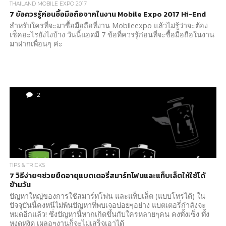
THAILAND MOBILE EXPO 2017
7 ข้อควรรู้ก่อนซื้อมือถือจากในงาน Mobile Expo 2017 Hi-End
สำหรับใครที่จะมาซื้อมือถือที่งาน Mobileexpo แล้วไม่รู้ว่าจะต้อง
เช็คอะไรยังไงบ้าง วันนี้แอดมี 7 ข้อที่ควรรู้ก่อนที่จะซื้อมือถือในงาน
มาฝากเพื่อนๆ ค่ะ
2
TIPS & TRICKS
7 วิธีง่ายๆช่วยยืดอายุแบตเตอรี่สมาร์ทโฟนและแท็บเล็ตให้ใช้ได้
ข้ามวัน
ปัญหาใหญ่ของการใช้สมาร์ทโฟน และแท็บเล็ต (แบบโทรได้) ใน
ปัจจุบันนี้คงหนีไม่พ้นปัญหาที่พบเจอบ่อยๆอย่าง แบตเตอรี่กำลังจะ
หมดอีกแล้ว! ซึ่งปัญหานี้หากเกิดขึ้นกับใครหลายๆคน คงทั้งเซ็ง ทั้ง
หงุดหงิด เผลอๆงานก็จะไม่เสร็จเอาได้