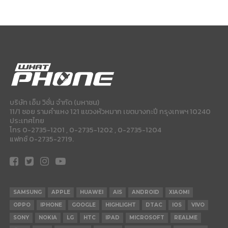
บริษัท เอ็ม วิชั่น จำกัด (มหาชน)
11/1 ซอย รามคำแหง 121 แขวงหัวหมาก เขตบางกะปี กรุงเทพฯ 10240
ประเทศไทย
โทร 0-2735-1201 , 0-2735-1202 , 0-2735-1204
แฟกซ์ 0-2735-2719.
SAMSUNG
APPLE
HUAWEI
AIS
ANDROID
XIAOMI
OPPO
IPHONE
GOOGLE
HIGHLIGHT
DTAC
IOS
VIVO
SONY
NOKIA
LG
HTC
IPAD
MICROSOFT
REALME