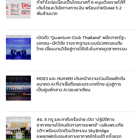
ทำกำไรต่อเนื่องเป็นไตรมาสที่ 6 หนุนด้วยรายได้ที่
เติบโตและวินัยทางการเงิน พร้อมจ่ายปันผล 5.2
พันล้านบาท
เปิดตัว “Quantum Club Thailand” ผนึกภาครัฐ–
เอกชน–นักวิจัย วางรากฐานระบบนิเวศควอนตัม
ไทย เชื่อมงานวิจัยสู่การใช้จริงในภาคอุตสาหกรรม
MDES และ HUAWEI เดินหน้าความร่วมมือผลักดัน
อนาคต AI ที่น่าเชื่อถือของประเทศไทย มุ่งสู่การ
เป็นศูนย์กลาง AI ของอาเซียน
สธ. X ทรู และภาคีเครือข่าย เปิด “ปฏิบัติการ
อากาศยานไร้คนขับทางการแพทย์” เฉลิมพระเกีย
รติฯ พร้อมเปิดตัวนวัตกรรม SkyBridge
แพลตฟอร์มขนส่งทางอากาศอัตโนมัติ ครั้งแรก