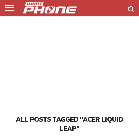
ข่าว
รีวิว
ทิป
แอพ
เกมส์
บทความ
COMPARISON
ติดต่อ
API
&
พลิ
เรา
NEW
ทริค
เคชั่น
ALL POSTS TAGGED "ACER LIQUID
LEAP"