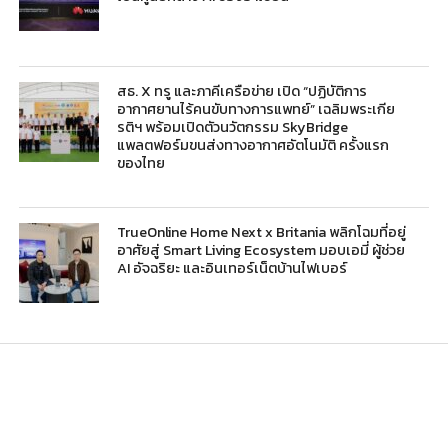
สธ. X ทรู และภาคีเครือข่าย เปิด “ปฏิบัติการ
อากาศยานไร้คนขับทางการแพทย์” เฉลิมพระเกีย
รติฯ พร้อมเปิดตัวนวัตกรรม SkyBridge
แพลตฟอร์มขนส่งทางอากาศอัตโนมัติ ครั้งแรก
ของไทย
TrueOnline Home Next x Britania พลิกโฉมที่อยู่
อาศัยสู่ Smart Living Ecosystem มอบเอมี่ ผู้ช่วย
AI อัจฉริยะ และอินเทอร์เน็ตบ้านไฟเบอร์