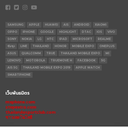
SAMSUNG
APPLE
HUAWEI
AIS
ANDROID
XIAOMI
OPPO
IPHONE
GOOGLE
HIGHLIGHT
DTAC
IOS
VIVO
SONY
NOKIA
LG
HTC
IPAD
MICROSOFT
REALME
ซัมซุง
LINE
THAILAND
HONOR
MOBILE EXPO
ONEPLUS
ASUS
QUALCOMM
TRUE
THAILAND MOBILE EXPO
MI
LENOVO
MOTOROLA
TRUEMOVE H
FACEBOOK
5G
AIS 5G
THAILAND MOBILE EXPO 2019
APPLE WATCH
SMARTPHONE
เว็บพันธมิตร
mxphone.com
stepextra.com
thailandesportclub.com
ข่าวเทคโนโลยี