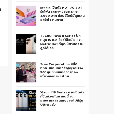
Infinix เปิดตัว HOT 70 สมา
S
ร์ตโฟน Entry-Level ราคา
h
4,999 บาท ด้วยดีไซน์มีลูกเล่น
ชาร์จไว ทนทาน
TECNO POVA 8 Series ปัก
หมุด 15 ก.ค. โชว์ดีไซน์ D.I.Y.
Matrix Dot ที่คุณนิยามความ
คูลได้เอง
True Corporation ผนึก
ททท. เชื่อมต่อ “สัญญาณแรง
5G” สู่มิติใหม่ของการท่อง
เที่ยวเชิงอาหารไทย
Xiaomi 18 Series คาดเปิดตัว
ที่จีนช่วงกันยายนนี้ แต่
รายงานล่าสุดเผยว่าจะไม่มีรุ่น
Ultra แล้ว