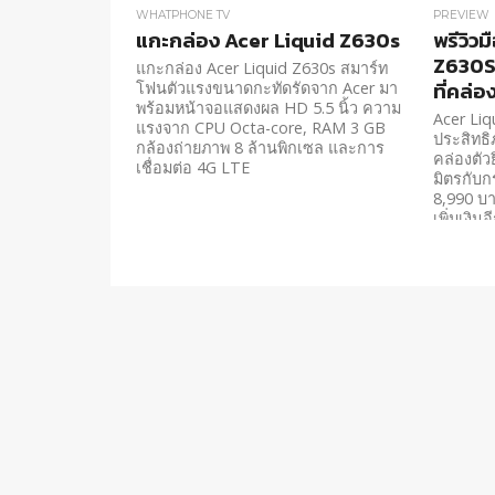
WHATPHONE TV
PREVIEW
แกะกล่อง Acer Liquid Z630s
พรีวิวม
Z630S 
แกะกล่อง Acer Liquid Z630s สมาร์ท
ที่คล่อ
โฟนตัวแรงขนาดกะทัดรัดจาก Acer มา
พร้อมหน้าจอแสดงผล HD 5.5 นิ้ว ความ
Acer Liq
แรงจาก CPU Octa-core, RAM 3 GB
ประสิทธิภ
กล้องถ่ายภาพ 8 ล้านพิกเซล และการ
คล่องตัวย
เชื่อมต่อ 4G LTE
มิตรกับก
8,990 บา
เพิ่มเงิน
Z630 ราค
Liquid...