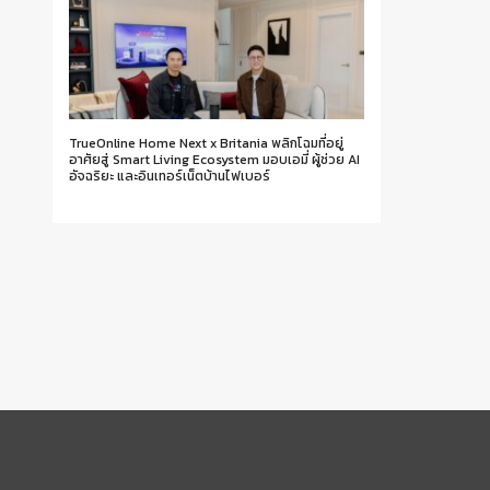
TrueOnline Home Next x Britania พลิกโฉมที่อยู่
อาศัยสู่ Smart Living Ecosystem มอบเอมี่ ผู้ช่วย AI
อัจฉริยะ และอินเทอร์เน็ตบ้านไฟเบอร์