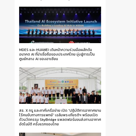
MDES และ HUAWEI เดินหน้าความร่วมมือผลักดัน
อนาคต AI ที่น่าเชื่อถือของประเทศไทย มุ่งสู่การเป็น
ศูนย์กลาง AI ของอาเซียน
สธ. X ทรู และภาคีเครือข่าย เปิด “ปฏิบัติการอากาศยาน
ไร้คนขับทางการแพทย์” เฉลิมพระเกียรติฯ พร้อมเปิด
ตัวนวัตกรรม SkyBridge แพลตฟอร์มขนส่งทางอากาศ
อัตโนมัติ ครั้งแรกของไทย