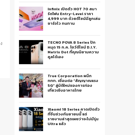
Infinix เปิดตัว HOT 70 สมา
ร์ตโฟน Entry-Level ราคา
4,999 บาท ด้วยดีไซน์มีลูกเล่น
ชาร์จไว ทนทาน
TECNO POVA 8 Series ปัก
อง
หมุด 15 ก.ค. โชว์ดีไซน์ D.I.Y.
Matrix Dot ที่คุณนิยามความ
คูลได้เอง
True Corporation ผนึก
ททท. เชื่อมต่อ “สัญญาณแรง
5G” สู่มิติใหม่ของการท่อง
เที่ยวเชิงอาหารไทย
Xiaomi 18 Series คาดเปิดตัว
ที่จีนช่วงกันยายนนี้ แต่
รายงานล่าสุดเผยว่าจะไม่มีรุ่น
Ultra แล้ว