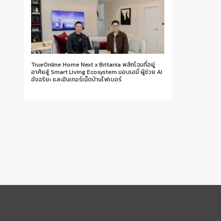
TrueOnline Home Next x Britania พลิกโฉมที่อยู่
อาศัยสู่ Smart Living Ecosystem มอบเอมี่ ผู้ช่วย AI
อัจฉริยะ และอินเทอร์เน็ตบ้านไฟเบอร์