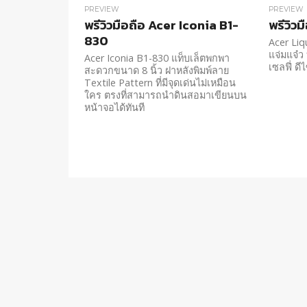
PREVIEW
PREVIEW
พรีวิวมือถือ Acer Iconia B1-
พรีวิว
830
Acer Liq
แจ่มแจ๋ว
Acer Iconia B1-830 แท็บเล็ตพกพา
เซลฟี่ ดีไ
สะดวกขนาด 8 นิ้ว ฝาหลังพิมพ์ลาย
Textile Pattern ที่มีจุดเด่นไม่เหมือน
ใคร ตรงที่สามารถนำดินสอมาเขียนบน
หน้าจอได้ทันที