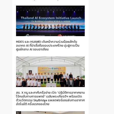
MDES และ HUAWEI เดินหน้าความร่วมมือผลักดัน
อนาคต AI ที่น่าเชื่อถือของประเทศไทย มุ่งสู่การเป็น
ศูนย์กลาง AI ของอาเซียน
สธ. X ทรู และภาคีเครือข่าย เปิด “ปฏิบัติการอากาศยาน
ไร้คนขับทางการแพทย์” เฉลิมพระเกียรติฯ พร้อมเปิด
ตัวนวัตกรรม SkyBridge แพลตฟอร์มขนส่งทางอากาศ
อัตโนมัติ ครั้งแรกของไทย