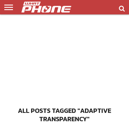
ข่าว
รีวิว
ทิป
แอพ
เกมส์
บทความ
COMPARISON
ติดต่อ
API
&
พลิ
เรา
NEW
ทริค
เคชั่น
ALL POSTS TAGGED "ADAPTIVE
TRANSPARENCY"