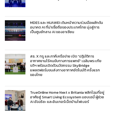
MDES และ HUAWEI เดินหน้าความร่วมมือผลักดัน
อนาคต AI ที่น่าเชื่อถือของประเทศไทย มุ่งสู่การ
เป็นศูนย์กลาง AI ของอาเซียน
สธ. X ทรู และภาคีเครือข่าย เปิด “ปฏิบัติการ
อากาศยานไร้คนขับทางการแพทย์” เฉลิมพระเกีย
รติฯ พร้อมเปิดตัวนวัตกรรม SkyBridge
แพลตฟอร์มขนส่งทางอากาศอัตโนมัติ ครั้งแรก
ของไทย
TrueOnline Home Next x Britania พลิกโฉมที่อยู่
อาศัยสู่ Smart Living Ecosystem มอบเอมี่ ผู้ช่วย
AI อัจฉริยะ และอินเทอร์เน็ตบ้านไฟเบอร์