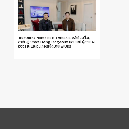
TrueOnline Home Next x Britania พลิกโฉมที่อยู่
อาศัยสู่ Smart Living Ecosystem มอบเอมี่ ผู้ช่วย AI
อัจฉริยะ และอินเทอร์เน็ตบ้านไฟเบอร์