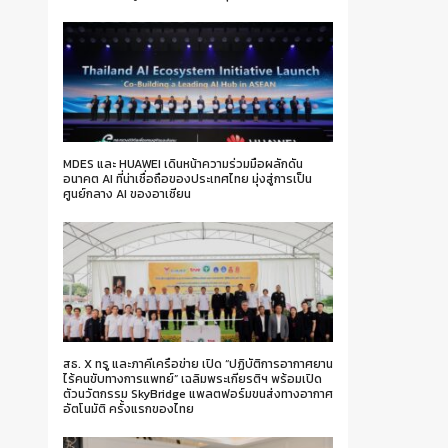
MDES และ HUAWEI เดินหน้าความร่วมมือผลักดัน
อนาคต AI ที่น่าเชื่อถือของประเทศไทย มุ่งสู่การเป็น
ศูนย์กลาง AI ของอาเซียน
สธ. X ทรู และภาคีเครือข่าย เปิด “ปฏิบัติการอากาศยาน
ไร้คนขับทางการแพทย์” เฉลิมพระเกียรติฯ พร้อมเปิด
ตัวนวัตกรรม SkyBridge แพลตฟอร์มขนส่งทางอากาศ
อัตโนมัติ ครั้งแรกของไทย