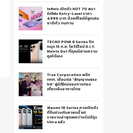
Infinix เปิดตัว HOT 70 สมา
ร์ตโฟน Entry-Level ราคา
4,999 บาท ด้วยดีไซน์มีลูกเล่น
ชาร์จไว ทนทาน
TECNO POVA 8 Series ปัก
หมุด 15 ก.ค. โชว์ดีไซน์ D.I.Y.
Matrix Dot ที่คุณนิยามความ
คูลได้เอง
True Corporation ผนึก
ททท. เชื่อมต่อ “สัญญาณแรง
5G” สู่มิติใหม่ของการท่อง
เที่ยวเชิงอาหารไทย
Xiaomi 18 Series คาดเปิดตัว
ที่จีนช่วงกันยายนนี้ แต่
รายงานล่าสุดเผยว่าจะไม่มีรุ่น
Ultra แล้ว