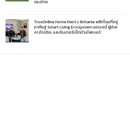
ของไทย
TrueOnline Home Next x Britania พลิกโฉมที่อยู่
อาศัยสู่ Smart Living Ecosystem มอบเอมี่ ผู้ช่วย
AI อัจฉริยะ และอินเทอร์เน็ตบ้านไฟเบอร์