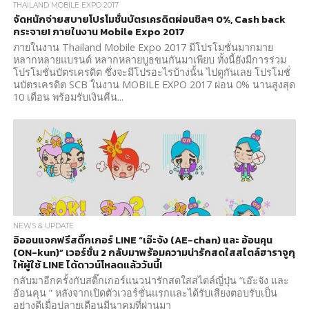
THAILAND MOBILE EXPO 2017
จัดหนักจ่ายสบายโปรโมชั่นบัตรเครดิตผ่อนชิลๆ 0%, Cash back
กระจาย! ภายในงาน Mobile Expo 2017
ภายในงาน Thailand Mobile Expo 2017 มีโปรโมชั่นมากมาย
หลากหลายแบรนด์ หลากหลายบูธขนกันมาเพียบ ทั้งนี้ยังมีการร่วม
โปรโมชั่นบัตรเครดิต ซึ่งจะมีโปรอะไรบ้างนั้น ไปดูกันเลย โปรโมชั่
นบัตรเครดิต SCB ในงาน MOBILE EXPO 2017 ผ่อน 0% นานสูงสุด
10 เดือน พร้อมรับเงินคืน...
NEWS & UPDATE
อิออนแจกฟรีสติ๊กเกอร์ LINE “เอ๊ะจัง (AE-chan) และ อ้อนคุน
(ON-kun)” เวอร์ชั่น 2 กลับมาพร้อมความน่ารักสดใสสไตล์ฮาราจูกุ
ให้ผู้ใช้ LINE ได้ดาวน์โหลดแล้ววันนี้!
กลับมาอีกครั้งกับสติ๊กเกอร์แนวน่ารักสดใสสไตล์ญี่ปุ่น “เอ๊ะจัง และ
อ้อนคุน ” หลังจากเปิดตัวเวอร์ชั่นแรกและได้รับเสียงตอบรับเป็น
อย่างดีเมื่อปลายเดือนมีนาคมที่ผ่านมา