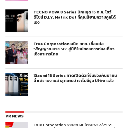
TECNO POVA 8 Series ปักหมุด 15 ก.ค. โชว์
ดีไซน์ D.I.Y. Matrix Dot ที่คุณนิยามความคูลได้
เอง
True Corporation ผนึก ททท. เชื่อมต่อ
“สัญญาณแรง 5G” สู่มิติใหม่ของการท่องเที่ยว
เชิงอาหารไทย
Xiaomi 18 Series คาดเปิดตัวที่จีนช่วงกันยายน
นี้ แต่รายงานล่าสุดเผยว่าจะไม่มีรุ่น Ultra แล้ว
PR NEWS
True Corporation รายงานงบไตรมาส 2/2569