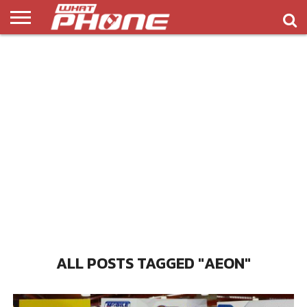
ข่าว
รีวิว
ทิป
แอพ
เกมส์
บทความ
COMPARISON
ติดต่อ
API
&
พลิ
เรา
NEW
ทริค
เคชั่น
ALL POSTS TAGGED "AEON"