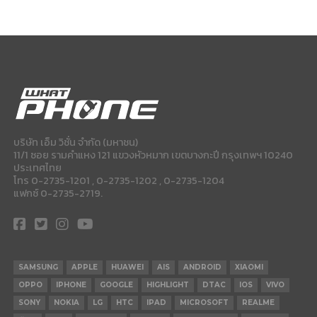
บริษัท เอ็ม วิชั่น จำกัด (มหาชน)
11/1 ซอย รามคำแหง 121 แขวงหัวหมาก เขตบางกะปี กรุงเทพฯ 10240
ประเทศไทย
โทร 0-2735-1201 , 0-2735-1202 , 0-2735-1204
แฟกซ์ 0-2735-2719.
SAMSUNG
APPLE
HUAWEI
AIS
ANDROID
XIAOMI
OPPO
IPHONE
GOOGLE
HIGHLIGHT
DTAC
IOS
VIVO
SONY
NOKIA
LG
HTC
IPAD
MICROSOFT
REALME