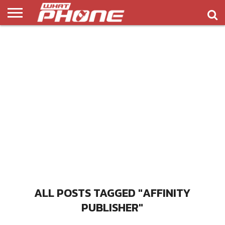
ข่าว
รีวิว
ทิป
แอพ
เกมส์
บทความ
COMPARISON
ติดต่อ
API
&
พลิ
เรา
NEW
ทริค
เคชั่น
ALL POSTS TAGGED "AFFINITY
PUBLISHER"