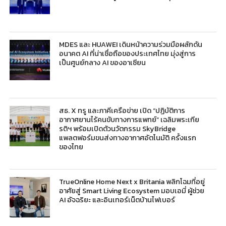
MDES และ HUAWEI เดินหน้าความร่วมมือผลักดัน
อนาคต AI ที่น่าเชื่อถือของประเทศไทย มุ่งสู่การ
เป็นศูนย์กลาง AI ของอาเซียน
สธ. X ทรู และภาคีเครือข่าย เปิด “ปฏิบัติการ
อากาศยานไร้คนขับทางการแพทย์” เฉลิมพระเกีย
รติฯ พร้อมเปิดตัวนวัตกรรม SkyBridge
แพลตฟอร์มขนส่งทางอากาศอัตโนมัติ ครั้งแรก
ของไทย
TrueOnline Home Next x Britania พลิกโฉมที่อยู่
อาศัยสู่ Smart Living Ecosystem มอบเอมี่ ผู้ช่วย
AI อัจฉริยะ และอินเทอร์เน็ตบ้านไฟเบอร์