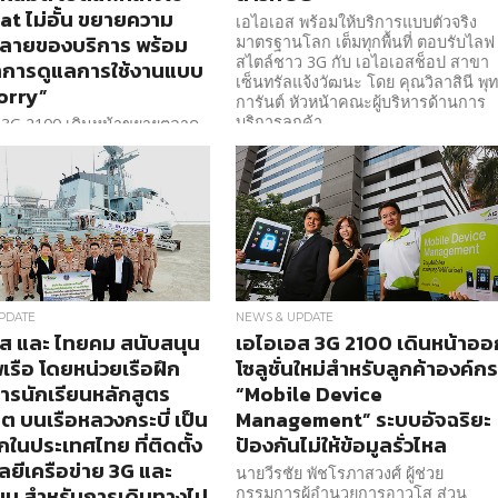
at ไม่อั้น ขยายความ
เอไอเอส พร้อมให้บริการแบบตัวจริง
ลายของบริการ พร้อม
มาตรฐานโลก เต็มทุกพื้นที่ ตอบรับไลฟ
สไตล์ชาว 3G กับ เอไอเอสช็อป สาขา
ำการดูแลการใช้งานแบบ
เซ็นทรัลแจ้งวัฒนะ โดย คุณวิลาสินี พุท
orry”
การันต์ หัวหน้าคณะผู้บริหารด้านการ
บริการลูกค้า
 3G 2100 เดินหน้าขยายตลาด
ามแดนอัตโนมัติ ด้วยกลยุทธ์ที่
ัฒนาใน 3 แกนหลัก ทั้ง (1)
วกสบายและความง่าย ด้วย
ming App และ One Zone One
PDATE
NEWS & UPDATE
ส และ ไทยคม สนับสนุน
เอไอเอส 3G 2100 เดินหน้าออ
เรือ โดยหน่วยเรือฝึก
โซลูชั่นใหม่สำหรับลูกค้าองค์ก
รนักเรียนหลักสูตร
“Mobile Device
ิต บนเรือหลวงกระบี่ เป็น
Management” ระบบอัจฉริยะ
กในประเทศไทย ที่ติดตั้ง
ป้องกันไม่ให้ข้อมูลรั่วไหล
ลยีเครือข่าย 3G และ
นายวีรชัย พัชโรภาสวงศ์ ผู้ช่วย
ยม สำหรับการเดินทางไป
กรรมการผู้อำนวยการอาวุโส ส่วน