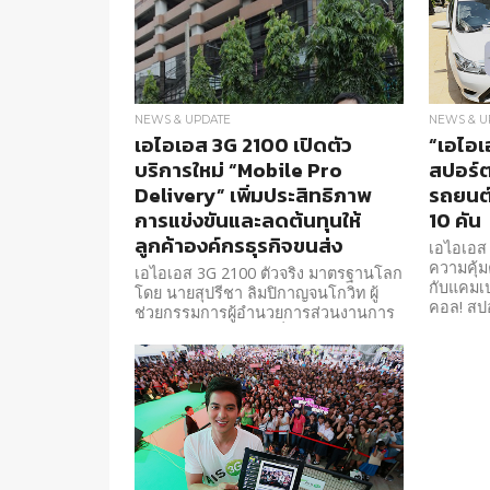
NEWS & UPDATE
NEWS & U
เอไอเอส 3G 2100 เปิดตัว
“เอไอเ
บริการใหม่ “Mobile Pro
สปอร์ต
Delivery” เพิ่มประสิทธิภาพ
รถยนต
การแข่งขันและลดต้นทุนให้
10 คัน
ลูกค้าองค์กรธุรกิจขนส่ง
เอไอเอส 
ความคุ้มค
เอไอเอส 3G 2100 ตัวจริง มาตรฐานโลก
กับแคมเป
โดย นายสุปรีชา ลิมปิกาญจนโกวิท ผู้
คอล! สปอ
ช่วยกรรมการผู้อำนวยการส่วนงานการ
ตลาดและพัฒนาโซลูชั่นส์กลุ่มลูกค้า
องค์กร เปิดตัวโซลูชั่นใหม่ล่าสุด
“Mobile Pro Delivery”