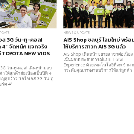
PDATE
NEWS & UPDATE
อส 3G วัน-ทู-คอล!
AIS Shop ชลบุรี โฉมใหม่ พร้อ
 4” จัดหนัก แจกจริง
ให้บริการสาวก AIS 3G แล้ว
์ TOYOTA NEW VIOS
AIS Shop เดินหน้าขยายสาขาต่อเนื่อง
เน้นมอบประสบการณ์แบบ Total
Experience ด้วยเทคโนโลยีที่จะเข้ามา
3G วัน-ทู-คอล! เดินหน้ามอบ
กระดับคุณภาพงานบริการให้แก่ลูกค้า
่าให้ลูกค้าต่อเนื่องเป็นปีที่ 4
ญสุดว้าว “เอไอเอส 3G วัน-ทู-
ร์ต 4”