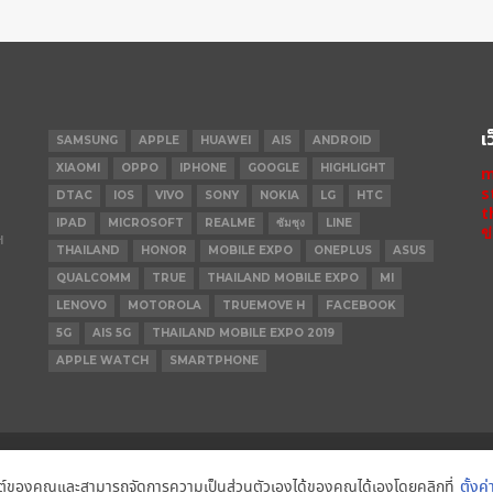
เ
SAMSUNG
APPLE
HUAWEI
AIS
ANDROID
XIAOMI
OPPO
IPHONE
GOOGLE
HIGHLIGHT
m
s
DTAC
IOS
VIVO
SONY
NOKIA
LG
HTC
t
IPAD
MICROSOFT
REALME
ซัมซุง
LINE
ข
ฯ
THAILAND
HONOR
MOBILE EXPO
ONEPLUS
ASUS
QUALCOMM
TRUE
THAILAND MOBILE EXPO
MI
LENOVO
MOTOROLA
TRUEMOVE H
FACEBOOK
5G
AIS 5G
THAILAND MOBILE EXPO 2019
APPLE WATCH
SMARTPHONE
IPHONE 14 PRO
IPHONE 14
IPHONE
็บไซต์ของคุณและสามารถจัดการความเป็นส่วนตัวเองได้ของคุณได้เองโดยคลิกที่
ตั้งค่