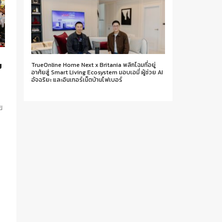
ม
TrueOnline Home Next x Britania พลิกโฉมที่อยู่
อาศัยสู่ Smart Living Ecosystem มอบเอมี่ ผู้ช่วย AI
อัจฉริยะ และอินเทอร์เน็ตบ้านไฟเบอร์
ย