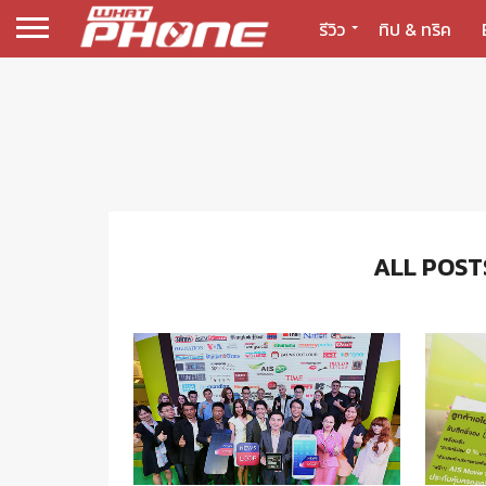
รีวิว
ทิป & ทริค
ALL POST