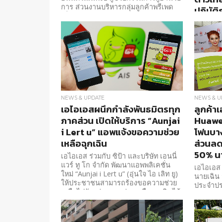
การ ส่วนงานบริหารกลุ่มลูกค้าพรีเพด
ปฏิบัต
เพิ่มทางเลือกในการเติมเงินอัตโนมัติ
เอไอเอส
ผ่านบัญชีธนาคารให้แก่ลูกค้ามาอย่าง
เทคโนโล
ต่อเนื่อง
เป็นครั้
นวัตกรร
เครือข่
NEWS & UPDATE
NEWS & U
เอไอเอสผนึกกำลังพันธมิตรทุก
ลูกค้าเ
ภาคส่วน เปิดให้บริการ “Aunjai
Huawe
i Lert u” แอพแจ้งขอความช่วย
โฟนบางเ
เหลือฉุกเฉิน
ส่วนลด
50% นา
เอไอเอส ร่วมกับ ซิป้า และบริษัท เอนนี่
แวร์ ทู โก จำกัด พัฒนาแอพพลิเคชั่น
เอไอเอส 
ใหม่ “Aunjai i Lert u” (อุ่นใจ ไอ เลิท ยู)
นายเฉิน 
ให้ประชาชนสามารถร้องขอความช่วย
ประจำปร
เหลือไปยังหน่วยงานช่วยเหลือฉุกเฉินได้
นวัตกรร
โดยตรง
“Huawei