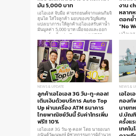
มัน 5,000 บาท
งาน ch
หลากห
เอไอเอส จับมือ ค่ายรถยนต์จากแดนกิมจิ
ตอกย้
ฮุนได ใส่ใจลูกค้า มอบของขวัญพิเศษ
แบ่งเบาภาระให้ลูกค้าเอไอเอสรับค่าน้ำ
“No W
มันมูลค่า 5,000 บาท เมื่อจองและออก
เอไอเอส
รถยนต์ฮุนได รุ่น Tucson LIMITED
บริการข้
เน้นการพ
ความสะด
AIS Roa
Rate,
NEWS & UPDATE
NEWS & U
ลูกค้าเอไอเอส 3G วัน-ทู-คอล!
เอไอเอ
เติมเงินด้วยบริการ Auto Top
กองทัพ
Up ผ่านเครื่อง ATM ธนาคาร
นายทหา
ไทยพาณิชย์วันนี้ รับค่าโทรเพิ่ม
ป.บัณฑ
ฟรี!! 10%
ครั้งแร
เทคโนโ
เอไอเอส 3G วัน-ทู-คอล! โดย นายอเนก
ดาวเที
อนันต์วัฒนพงษ์ ผู้ช่วยกรรมการผู้อำนวย