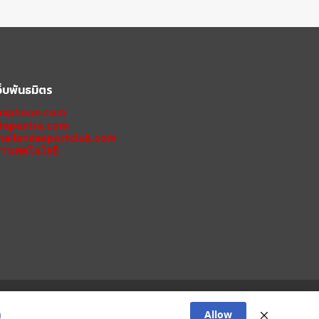
ว็บพันธมิตร
xphone.com
tepextra.com
hailandesportclub.com
่าวเทคโนโลยี
 11 PRO
IPHONE 11
XIAOMI
OPPO
HONOR
Allow
า