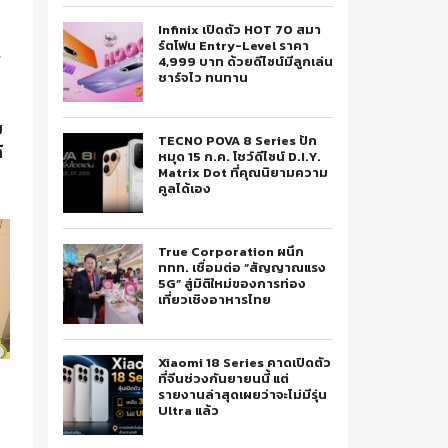
Infinix เปิดตัว HOT 70 สมา
ร์ตโฟน Entry-Level ราคา
พ
4,999 บาท ด้วยดีไซน์มีลูกเล่น
ชาร์จไว ทนทาน
ย
TECNO POVA 8 Series ปัก
้
หมุด 15 ก.ค. โชว์ดีไซน์ D.I.Y.
Matrix Dot ที่คุณนิยามความ
คูลได้เอง
น
True Corporation ผนึก
ร
ททท. เชื่อมต่อ “สัญญาณแรง
5G” สู่มิติใหม่ของการท่อง
เที่ยวเชิงอาหารไทย
Xiaomi 18 Series คาดเปิดตัว
ที่จีนช่วงกันยายนนี้ แต่
รายงานล่าสุดเผยว่าจะไม่มีรุ่น
Ultra แล้ว