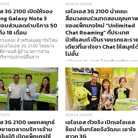
PDATE
NEWS & UPDATE
ส 3G 2100 เปิดให้จอง
เอไอเอส 3G 2100 นำคณะ
ng Galaxy Note 3
สื่อมวลชนร่วมทดสอบคุณภา
อบส่วนลดค่าบริการ 50
ของแพ็กเกจใหม่ “Unlimited
ึง 18 เดือน
Chat Roaming” ที่ประเทศ
นิวซีแลนด์ เป็นรายแรกและรา
การรอคอย สำหรับคอสมาร์ทโฟน
เดียวที่เอาใจขา Chat ให้สนุกได
มื่อเอ​ไอ​เอส 3G 2100 ​โดยนาง
ฤติยานนท์ ผู้อำนวยการส่วน
ไม่อั้น
ิหารอุปกรณ์สื่อสาร
เอไอเอส 3G 2100 โดยบริการข้ามแด
อัตโนมัติ เดินหน้าขยายตลาดอย่างต่อ
เนื่อง ล่าสุดเป็นรายแรกและรายเดียวที่
เอาใจขาแชทให้สนุกและคุ้มค่ากว่าใค
ด้วยแพ็กเกจ “Unlimited CHAT
Roaming”
PDATE
NEWS & UPDATE
ส 3G 2100 เผยกลยุทธ์
เอไอเอส ตัวจริง เปิดเอไอเอส
ขยายตลาดบริการข้าม
ช็อป เซ็นทรัลแจ้งวัฒนะ เอาใจ
โนมัติ เปิดแพ็กเกจใช้
สาวก 3G