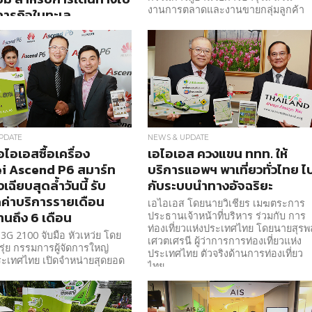
งานการตลาดและงานขายกลุ่มลูกค้า
ิภารกิจในทะเล
องค์กร เอไอเอส กล่าวว่า “นอกเหนือ
 และ ไทยคม สนับสนุน
จากการพัฒนาต่อยอดโซลูชั่นเดิมเพื่อ
ยีเครือข่าย 3Gและดาวเทียม
เติมเต็มความต้องการของลูกค้าธุรกิจ
งแรกของประเทศไทยที่มีการนำ
องค์กร
มเทคโนโลยีการสื่อสารผ่าน
าย3G ด้วยระบบดาวเทียมไทยคม
PDATE
NEWS & UPDATE
อไอเอสซื้อเครื่อง
เอไอเอส ควงแขน ททท. ให้
i Ascend P6 สมาร์ท
บริการแอพฯ พาเที่ยวทั่วไทย ไ
ฉียบสุดล้ำวันนี้ รับ
กับระบบนำทางอัจฉริยะ
ค่าบริการรายเดือน
เอไอเอส โดยนายวิเชียร เมฆตระการ
นถึง 6 เดือน
ประธานเจ้าหน้าที่บริหาร ร่วมกับ การ
ท่องเที่ยวแห่งประเทศไทย โดยนายสุรพ
3G 2100 จับมือ หัวเหว่ย โดย
เศวตเศรนี ผู้ว่าการการท่องเที่ยวแห่ง
รุ่ย กรรมการผู้จัดการใหญ่
ประเทศไทย ตัวจริงด้านการท่องเที่ยว
ะเทศไทย เปิดจำหน่ายสุดยอด
ไทย
มสมาร์ทโฟนบางเฉียบ
 Ascend P6”