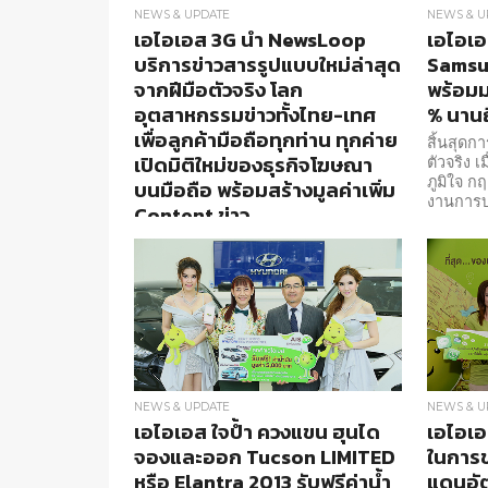
NEWS & UPDATE
NEWS & U
เอไอเอส 3G นำ NewsLoop
เอไอเอ
บริการข่าวสารรูปแบบใหม่ล่าสุด
Samsu
จากฝีมือตัวจริง โลก
พร้อมม
อุตสาหกรรมข่าวทั้งไทย-เทศ
% นานถ
เพื่อลูกค้ามือถือทุกท่าน ทุกค่าย
สิ้นสุด
เปิดมิติใหม่ของธุรกิจโฆษณา
ตัวจริง เ
ภูมิใจ ก
บนมือถือ พร้อมสร้างมูลค่าเพิ่ม
งานการบร
Content ข่าว
เอไอเอส 3G เดินหน้าไปอีกขั้น กับ
NewsLoop บริการข้อมูลข่าวสารรูป
แบบใหม่ล่าสุด ง่าย สะดวก ใน App
เดียว ให้ลูกค้ามือถือทุกท่าน ทุกค่าย ได้
ติดตามข่าวสาร ข้อมูล Lifestyle
NEWS & UPDATE
NEWS & U
เอไอเอส ใจป้ำ ควงแขน ฮุนได
เอไอเอ
จองและออก Tucson LIMITED
ในการ
หรือ Elantra 2013 รับฟรีค่าน้ำ
แดนอัต