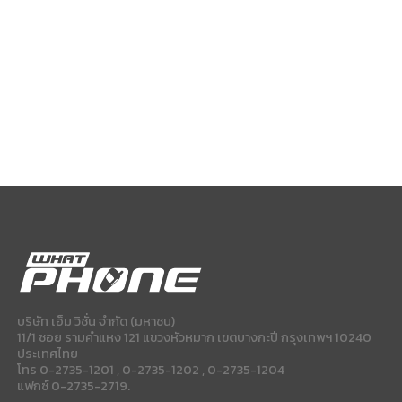
บริษัท เอ็ม วิชั่น จำกัด (มหาชน)
11/1 ซอย รามคำแหง 121 แขวงหัวหมาก เขตบางกะปี กรุงเทพฯ 10240
ประเทศไทย
โทร 0-2735-1201 , 0-2735-1202 , 0-2735-1204
แฟกซ์ 0-2735-2719.