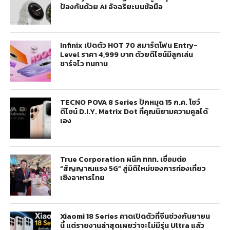
ป้องกันด้วย AI อัจฉริยะบนข้อมือ
Infinix เปิดตัว HOT 70 สมาร์ตโฟน Entry-
Level ราคา 4,999 บาท ด้วยดีไซน์มีลูกเล่น
ชาร์จไว ทนทาน
TECNO POVA 8 Series ปักหมุด 15 ก.ค. โชว์
ดีไซน์ D.I.Y. Matrix Dot ที่คุณนิยามความคูลได้
เอง
True Corporation ผนึก ททท. เชื่อมต่อ
“สัญญาณแรง 5G” สู่มิติใหม่ของการท่องเที่ยว
เชิงอาหารไทย
Xiaomi 18 Series คาดเปิดตัวที่จีนช่วงกันยายน
นี้ แต่รายงานล่าสุดเผยว่าจะไม่มีรุ่น Ultra แล้ว