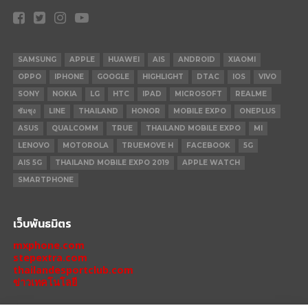
SAMSUNG
APPLE
HUAWEI
AIS
ANDROID
XIAOMI
OPPO
IPHONE
GOOGLE
HIGHLIGHT
DTAC
IOS
VIVO
SONY
NOKIA
LG
HTC
IPAD
MICROSOFT
REALME
ซัมซุง
LINE
THAILAND
HONOR
MOBILE EXPO
ONEPLUS
ASUS
QUALCOMM
TRUE
THAILAND MOBILE EXPO
MI
LENOVO
MOTOROLA
TRUEMOVE H
FACEBOOK
5G
AIS 5G
THAILAND MOBILE EXPO 2019
APPLE WATCH
SMARTPHONE
เว็บพันธมิตร
mxphone.com
stepextra.com
thailandesportclub.com
ข่าวเทคโนโลยี