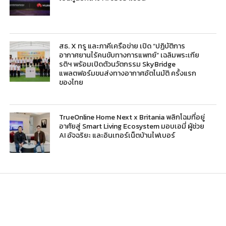
สธ. X ทรู และภาคีเครือข่าย เปิด “ปฏิบัติการ
อากาศยานไร้คนขับทางการแพทย์” เฉลิมพระเกีย
รติฯ พร้อมเปิดตัวนวัตกรรม SkyBridge
แพลตฟอร์มขนส่งทางอากาศอัตโนมัติ ครั้งแรก
ของไทย
TrueOnline Home Next x Britania พลิกโฉมที่อยู่
อาศัยสู่ Smart Living Ecosystem มอบเอมี่ ผู้ช่วย
AI อัจฉริยะ และอินเทอร์เน็ตบ้านไฟเบอร์