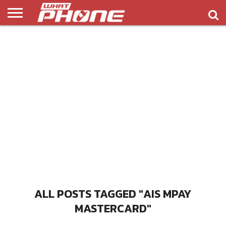
ข่าว
รีวิว
ทิป
แอพ
เกมส์
บทความ
COMPARISON
ติดต่อ
API
&
พลิ
เรา
NEW
ทริค
เคชั่น
ALL POSTS TAGGED "AIS MPAY
MASTERCARD"