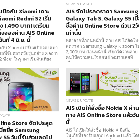
NEWS & UPDATE
วมมือกับ Xiaomi เคาะ
AIS จัดโปรลดราคา Samsung
iaomi Redmi S2 เริ่ม
Galaxy Tab S, Galaxy S5 เมื
ยง 1,490 บาท! เตรียม
ซื้อผ่าน Online Store ด่วน 2ว
สั่งจองผ่าน AIS Online
เท่านั้น
นที่ 4 มิ.ย. นี้
หลังจากที่ก่อนหน้านี้ ค่าย AIS ได้จัดโป
ลดราคา Samsung Galaxy K zoom ไ
ือกับ Xiaomi เตรียมเปิดจองสมา
2,000บาท ก่อนหน้านี้ เรียกได้ว่าหลาย
ลฟี่จับตลาดวัยรุ่นอย่าง Xiaomi
คนให้ความสนใจค่อนข้างมากเลยที
 ซึ่งมาในราคาเริ่มต้นเพียง
เดียว
ท โดยจะเริ่มให้จองผ่าน
AIS Online Store ในวันที่ 4 มิ.ย.
NEWS & UPDATE
AIS เปิดให้สั่งซื้อ Nokia X ผ่า
ทาง AIS Online Store แล้ววั
PDATE
นี้
line Store จัดโปรสุด
มื่อซื้อ Samsung
AIS ได้เปิดให้สั่งซื้อ Nokia X มือถือ
โนเกียที่รองรับแอพฯ Android แล้ว โด
 S5 วันนี้รับส่วนลดไป