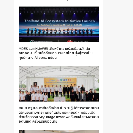
MDES และ HUAWEI เดินหน้าความร่วมมือผลักดัน
อนาคต AI ที่น่าเชื่อถือของประเทศไทย มุ่งสู่การเป็น
ศูนย์กลาง AI ของอาเซียน
สธ. X ทรู และภาคีเครือข่าย เปิด “ปฏิบัติการอากาศยาน
ไร้คนขับทางการแพทย์” เฉลิมพระเกียรติฯ พร้อมเปิด
ตัวนวัตกรรม SkyBridge แพลตฟอร์มขนส่งทางอากาศ
อัตโนมัติ ครั้งแรกของไทย