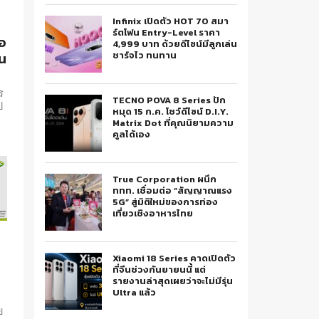
Infinix เปิดตัว HOT 70 สมา
ร์ตโฟน Entry-Level ราคา
่อ
4,999 บาท ด้วยดีไซน์มีลูกเล่น
ชาร์จไว ทนทาน
ัน
ร
TECNO POVA 8 Series ปัก
ป
หมุด 15 ก.ค. โชว์ดีไซน์ D.I.Y.
Matrix Dot ที่คุณนิยามความ
คูลได้เอง
True Corporation ผนึก
ททท. เชื่อมต่อ “สัญญาณแรง
5G” สู่มิติใหม่ของการท่อง
เที่ยวเชิงอาหารไทย
น
Xiaomi 18 Series คาดเปิดตัว
น
ที่จีนช่วงกันยายนนี้ แต่
รายงานล่าสุดเผยว่าจะไม่มีรุ่น
Ultra แล้ว
ย