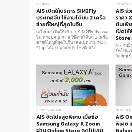
PR NEWS
PR NEWS
AIS เปิดให้บริการ SIM2Fly
AIS ร่
ประเทศจีน ใช้งานได้บน 2 เครือ
ราคา X
ข่ายที่ใหญ่ที่สุดในจีน
ต้นเพี
เปิดให้
เอไอเอส เปิดให้บริการ SIM2Fly ประเทศ
Store วั
จีน ครอบคลุมกว่า! ใช้งานได้บน 2 เครือ
ข่ายที่ใหญ่ที่สุดในจีน เล่นเน็ตแบบ Non-
AIS จับม
Stop ได้ครบทุกแอปฯ โซเชียลฮิต
ร์ทโฟนเซ
Redmi S2
1,490 บา
เว็บไซต์ 
นี้
NEWS & UPDATE
NEWS & U
AIS จัดโปรสุดพิเศษ เมื่อซื้อ
AIS On
Samsung Galaxy K Zoom
พิเศษ เ
ผ่าน Online Store ลดไปเลย
Galaxy