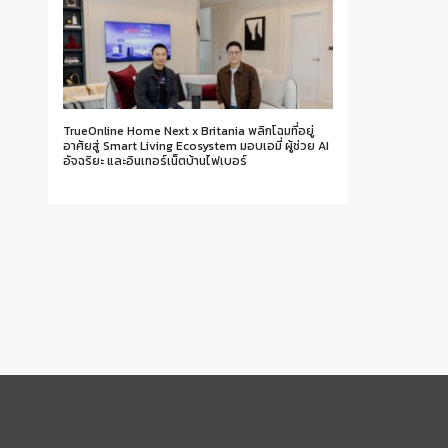
TrueOnline Home Next x Britania พลิกโฉมที่อยู่
อาศัยสู่ Smart Living Ecosystem มอบเอมี่ ผู้ช่วย AI
อัจฉริยะ และอินเทอร์เน็ตบ้านไฟเบอร์